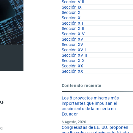
Sección VIII
Sección IX
Sección X
Sección XI
Sección XII
Sección XIII
Sección XIV
Sección XV
Sección XVI
Sección XVII
Sección XVIII
Sección XIX
Sección XX
Sección XXI
Contenido reciente
Los 8 proyectos mineros más
U.F
importantes que impulsan el
crecimiento de la minería en
Ecuador
6 Agosto, 2026
Congresistas de EE. UU. proponen
kg
que Ecuador sea designado Aliado