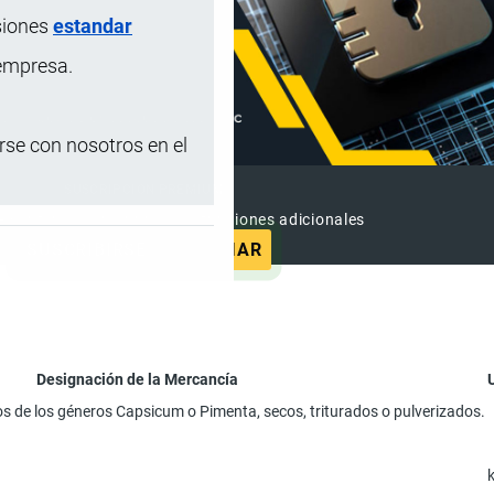
siones
estandar
 empresa.
se con nosotros en el
SUSCRIPCIÓN PREMIUM
e contenido sin anuncios y funciones adicionales
SUSCRIBIRSE
ANUNCIAR
Designación de la Mercancía
tos de los géneros Capsicum o Pimenta, secos, triturados o pulverizados.