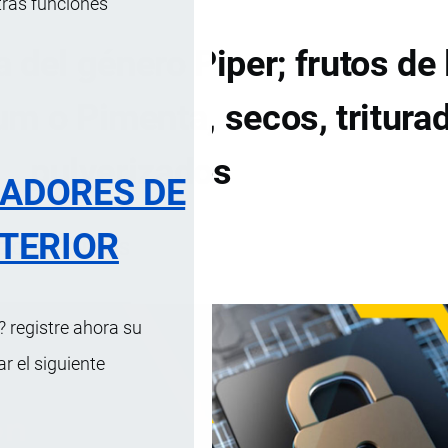
tras funciones
 del género Piper; frutos de 
m o Pimenta, secos, tritura
pulverizados
RADORES DE
TERIOR
DE CONTENIDOS
 registre ahora su
 el siguiente