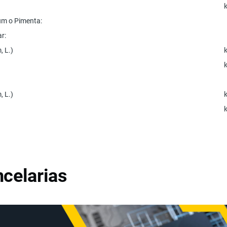
cum o Pimenta:
ar:
, L.)
, L.)
celarias