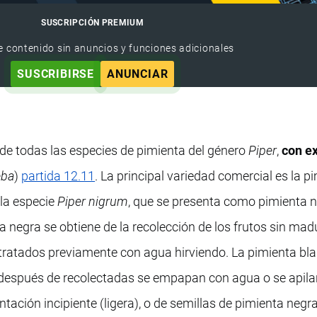
SUSCRIPCIÓN PREMIUM
e contenido sin anuncios y funciones adicionales
SUSCRIBIRSE
ANUNCIAR
 de todas las especies de pimienta del género
Piper
,
con e
eba
)
partida 12.11
. La principal variedad comercial es la p
la especie
Piper nigrum
, que se presenta como pimienta 
 negra se obtiene de la recolección de los frutos sin madu
 tratados previamente con agua hirviendo. La pimienta bl
después de recolectadas se empapan con agua o se apila
ación incipiente (ligera), o de semillas de pimienta negra