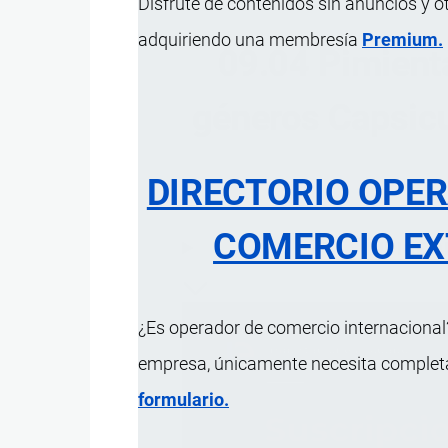
Disfrute de contenidos sin anuncios y o
adquiriendo una membresía
Premium.
09.04 Pimienta
géneros Capsicu
DIRECTORIO OPE
COMERCIO EX
ÍNDICE 
¿Es operador de comercio internacional?
empresa, únicamente necesita completar
formulario.