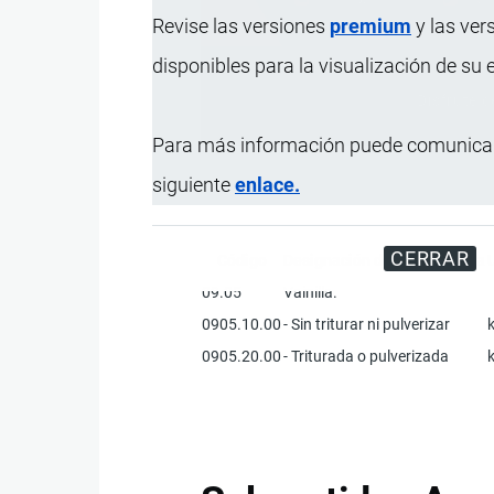
Revise las versiones
premium
y las ver
disponibles para la visualización de su
Disfrute d
Para más información puede comunicar
siguiente
enlace.
CERRAR
Código
Designación de la Mercancía
09.05
Vainilla.
0905.10.00
- Sin triturar ni pulverizar
0905.20.00
- Triturada o pulverizada