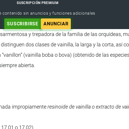
SUSCRIPCIÓN PREMIUM
e contenido sin anuncios y funciones adicionales
SUSCRIBIRSE
ANUNCIAR
a sarmentosa y trepadora de la familia de las orquídeas, m
istinguen dos clases de vainilla, la larga y la corta, así 
“vanillon” (vainilla boba o bova) (obtenido de las especie
 siempre abierta.
llamada impropiamente
resinoide de vainilla o extracto de vain
 17.01 o 17.02).