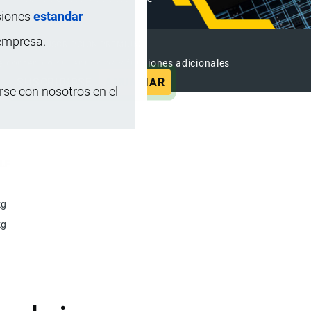
siones
estandar
 empresa.
SUSCRIPCIÓN PREMIUM
e contenido sin anuncios y funciones adicionales
SUSCRIBIRSE
ANUNCIAR
se con nosotros en el
U.F
kg
kg