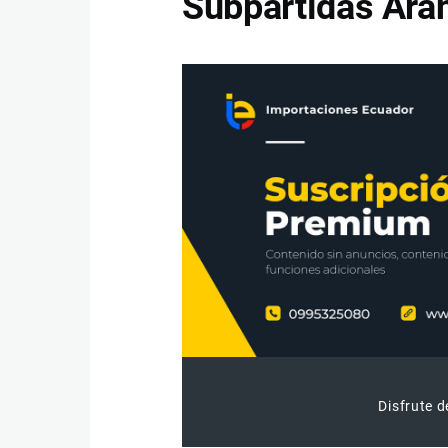
Subpartidas Aran
Disfrute d