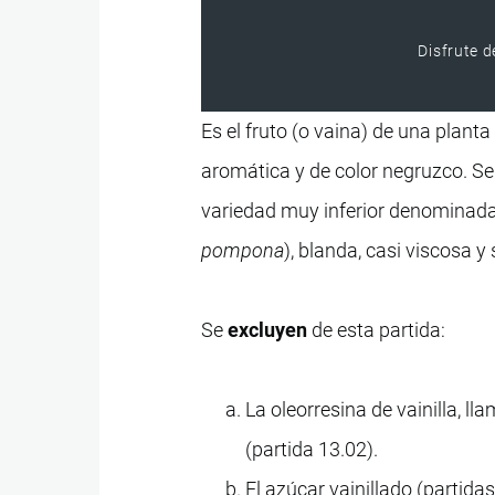
Disfrute d
Es el fruto (o vaina) de una plant
aromática y de color negruzco. Se d
variedad muy inferior denominada 
pompona
), blanda, casi viscosa y
Se
excluyen
de esta partida:
La oleorresina de vainilla, 
(partida 13.02).
El azúcar vainillado (partidas