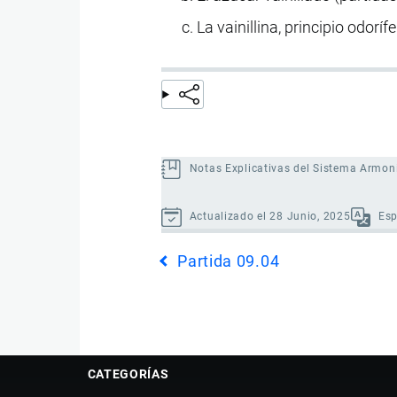
La vainillina, principio odorífe
Notas Explicativas del Sistema Armon
Actualizado el 28 Junio, 2025
Es
Enlaces
Partida 09.04
transversales
de
Book
para
Partida
CATEGORÍAS
09.05