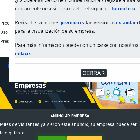
¿Es operador de comercio internacional? registre ahora 
únicamente necesita completar el siguiente
formulario.
Característica
Revise las versiones
premium
y las versiones
estandar
d
Proceso de elaboración
Secado y molienda: Las especias se aplican a la
para la visualización de su empresa.
Uso
Embutidos cocidos, patés, productos curados co
Presentación
Película plana.
Para más información puede comunicarse con nosotros e
enlace.
CERRAR
ANUNCIAR EMPRESA
Miles de visitantes ya vieron este anuncio, tu empresa puede ser
la siguiente