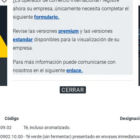
¿Es operador de comercio internacional? registre
ahora su empresa, únicamente necesita completar el
siguiente
formulario.
Revise las versiones
premium
y las versiones
estandar
disponibles para la visualización de su
empresa.
Para más información puede comunicarse con
SUSCRIPCIÓN PREMIUM
nosotros en el siguiente
enlace.
Disfrute de contenido sin anuncios y funciones adicionales
SUSCRIBIRSE
ANUNCIAR
CERRAR
Código
Designaci
09.02
Té, incluso aromatizado.
0902.10.00
- Té verde (sin fermentar) presentado en envases inmediatos 