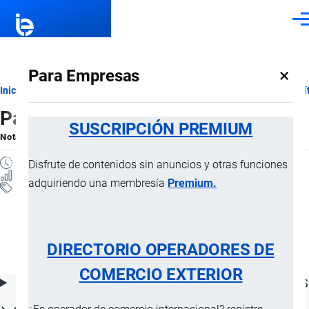
Pasar al contenido principal
Men
×
Para Empresas
Ruta
Inicio
Notas Explicativas del Sistema Armonizado
Sección II
Capí
Partida 09.02
de
SUSCRIPCIÓN PREMIUM
Nota Explicativa
por
Importaciones …
, 16 Julio, 2024
navegación
2 MINUTOS
Disfrute de contenidos sin anuncios y otras funciones
17 VISTAS
adquiriendo una membresía
Premium.
Notas Explicativas
Clasificación Arancelaria
09.02 Té, incluso aromatizado
DIRECTORIO OPERADORES DE
COMERCIO EXTERIOR
ÍNDICE DE CONTENIDOS