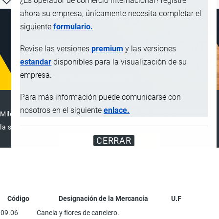
¿Es operador de comercio internacional? registre
ahora su empresa, únicamente necesita completar el
siguiente
formulario.
Revise las versiones
premium
y las versiones
estandar
disponibles para la visualización de su
empresa.
Para más información puede comunicarse con
ANUNCIAR EMPRESA
nosotros en el siguiente
enlace.
Miles de visitantes ya vieron este anuncio, tu empresa puede ser
la siguiente
CERRAR
ANUNCIAR
SUSCRIBIRSE
Código
Designación de la Mercancía
U.F
09.06
Canela y flores de canelero.