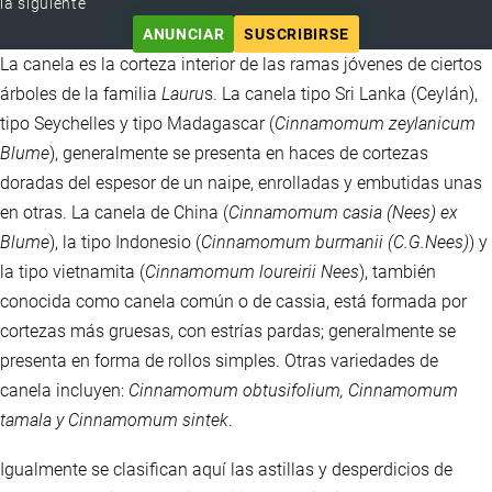
la siguiente
ANUNCIAR
SUSCRIBIRSE
La canela es la corteza interior de las ramas jóvenes de ciertos
árboles de la familia
Lauru
s. La canela tipo Sri Lanka (Ceylán),
tipo Seychelles y tipo Madagascar (
Cinnamomum zeylanicum
Blume
), generalmente se presenta en haces de cortezas
doradas del espesor de un naipe, enrolladas y embutidas unas
en otras. La canela de China (
Cinnamomum casia (Nees) ex
Blume
), la tipo Indonesio (
Cinnamomum burmanii (C.G.Nees)
) y
la tipo vietnamita (
Cinnamomum loureirii Nees
), también
conocida como canela común o de cassia, está formada por
cortezas más gruesas, con estrías pardas; generalmente se
presenta en forma de rollos simples. Otras variedades de
canela incluyen:
Cinnamomum obtusifolium, Cinnamomum
tamala y Cinnamomum sintek
.
Igualmente se clasifican aquí las astillas y desperdicios de