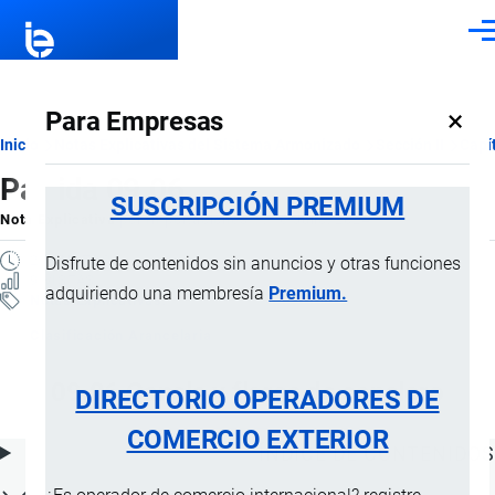
Pasar al contenido principal
Men
×
Para Empresas
Ruta
Inicio
Notas Explicativas del Sistema Armonizado
Sección II
Capí
Partida 09.06
de
SUSCRIPCIÓN PREMIUM
Nota Explicativa
por
Importaciones …
, 16 Julio, 2024
navegación
2 MINUTOS
Disfrute de contenidos sin anuncios y otras funciones
9 VISTAS
adquiriendo una membresía
Premium.
Notas Explicativas
Clasificación Arancelaria
09.06 Canela y flores de canelero
DIRECTORIO OPERADORES DE
COMERCIO EXTERIOR
ÍNDICE DE CONTENIDOS