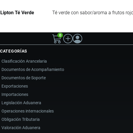
Lipton Té Verde
Té verde con sabor/aroma a frutos rojo
0
CATEGORÍAS
Clasificación Arancelaria
Documentos de Acompañamiento
Documentos de Soporte
Exportaciones
Importaciones
Legislación Aduanera
Operaciones internacionales
Obligación Tributaria
Valoración Aduanera