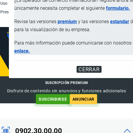
¿Es operador de comercio internacional? registre ahora 
Uso
Para preparar una Infusión.
únicamente necesita completar el siguiente
formulario.
Presentación
Estuche por 20 bolsitas de 2 g, contenido neto del estuche
Revise las versiones
premium
y las versiones
estandar
d
para la visualización de su empresa.
Para más información puede comunicarse con nosotros e
enlace.
CERRAR
SUSCRIPCIÓN PREMIUM
Disfrute de contenido sin anuncios y funciones adicionales
SUSCRIBIRSE
ANUNCIAR
0902.30.00.00