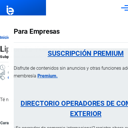
Pasar al contenido principal
Men
Para Empresas
Ruta
Inicio
Subpartidas Arancelarias
Lipton Té Yellow Label
de
SUSCRIPCIÓN PREMIUM
Subpartida Arancelaria
por
Importaciones …
, 14 Enero, 2025
navegación
1 MINUTO
Disfrute de contenidos sin anuncios y otras funciones a
6 VISTAS
membresía
Premium.
Clasificación Arancelaria
Té negro (camellia sinensis).
DIRECTORIO OPERADORES DE CO
EXTERIOR
Característica
Descripción