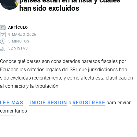
países están en la lista y cuáles
han sido excluidos
LIBRE
COMERCIO
CON
ARTÍCULO
CHINA
9 MARZO, 2026
5 MINUTOS
52 VISTAS
Conoce qué países son considerados paraísos fiscales por
Ecuador, los criterios legales del SRI, qué jurisdicciones han
sido excluidas recientemente y cómo afecta esta clasificación
al comercio y la tributación.
LEE MÁS
SOBRE
INICIE SESIÓN
o
REGISTRESE
para enviar
comentarios
PARAÍSOS
FISCALES
ECUADOR:
QUÉ