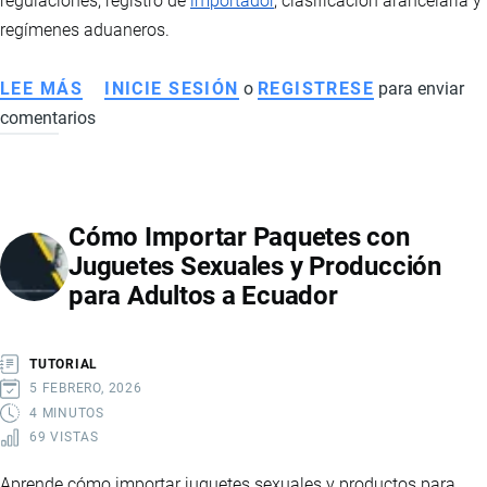
regulaciones, registro de
importador
, clasificación arancelaria y
regímenes aduaneros.
LEE MÁS
SOBRE
INICIE SESIÓN
o
REGISTRESE
para enviar
comentarios
CÓMO
INICIAR
UN
NEGOCIO
Cómo Importar Paquetes con
DE
Juguetes Sexuales y Producción
IMPORTACIONES
para Adultos a Ecuador
EN
ECUADOR:
GUÍA
TUTORIAL
PRÁCTICA
5 FEBRERO, 2026
Y
4 MINUTOS
69 VISTAS
REQUISITOS
Aprende cómo importar juguetes sexuales y productos para