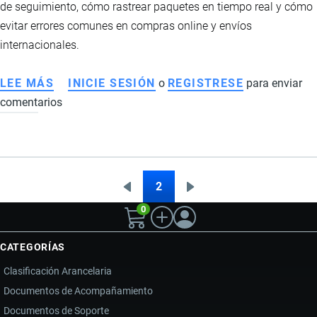
de seguimiento, cómo rastrear paquetes en tiempo real y cómo
evitar errores comunes en compras online y envíos
internacionales.
LEE MÁS
SOBRE
INICIE SESIÓN
o
REGISTRESE
para enviar
comentarios
QUÉ
ES
EL
TRACKING
DE
2
Página
Siguiente
Paginación
ENVÍOS
0
anterior
página
Y
CÓMO
CATEGORÍAS
RASTREAR
Clasificación Arancelaria
TUS
Documentos de Acompañamiento
PAQUETES
Documentos de Soporte
PASO