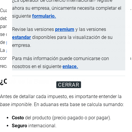
¿Es operador de comercio internacional? registre
ahora su empresa, únicamente necesita completar el
Cuando una empresa o
persona
importa mercancías a Ecuador
siguiente
formulario.
debe pagar una serie de tributos ante la autoridad aduanera
para legalizar la entrada de productos al país. Estos impuestos
Revise las versiones
premium
y las versiones
se calculan sobre el valor de
importación
y varían según el tipo
estandar
disponibles para la visualización de su
de
mercancía
, el
régimen aduanero
y las regulaciones vigentes.
empresa.
La
aduana
ecuatoriana, administrada por el
SENAE
, coordina
con el
Servicio de Rentas Internas (SRI)
y otras entidades para
Para más información puede comunicarse con
recaudar estos tributos.
nosotros en el siguiente
enlace.
¿Qué es la Base Imponible?
CERRAR
Antes de detallar cada impuesto, es importante entender la
base imponible
. En aduanas esta base se calcula sumando:
Costo
del producto (precio pagado o por pagar).
Seguro
internacional.