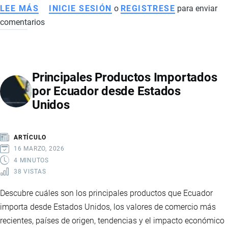
LEE MÁS
SOBRE
INICIE SESIÓN
o
REGISTRESE
para enviar
comentarios
IMPORTACIÓN
DE
JUGUETES
A
Principales Productos Importados
ECUADOR:
por Ecuador desde Estados
REQUISITOS,
Unidos
COSTOS,
LOGÍSTICA
Y
ARTÍCULO
OPORTUNIDADES
16 MARZO, 2026
DE
4 MINUTOS
38 VISTAS
NEGOCIO
Descubre cuáles son los principales productos que Ecuador
importa desde Estados Unidos, los valores de comercio más
recientes, países de origen, tendencias y el impacto económico