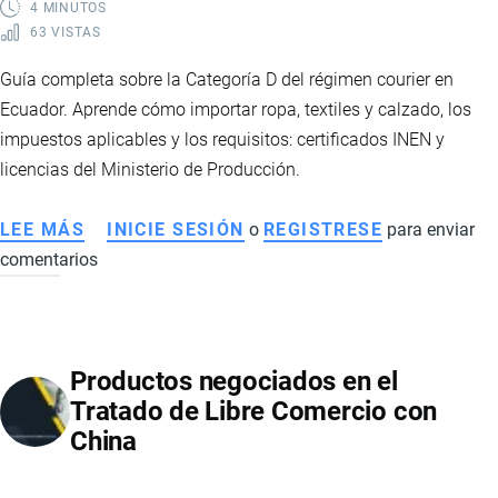
4 MINUTOS
63 VISTAS
Guía completa sobre la Categoría D del régimen courier en
Ecuador. Aprende cómo importar ropa, textiles y calzado, los
impuestos aplicables y los requisitos: certificados INEN y
licencias del Ministerio de Producción.
LEE MÁS
SOBRE
INICIE SESIÓN
o
REGISTRESE
para enviar
comentarios
CATEGORÍA
D
COURIER
ECUADOR:
Productos negociados en el
CÓMO
Tratado de Libre Comercio con
IMPORTAR
China
ROPA,
TEXTILES