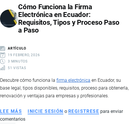
Cómo Funciona la Firma
PAÍSES
Electrónica en Ecuador:
ESTÁN
Requisitos, Tipos y Proceso Paso
EN
a Paso
LA
LISTA
Y
ARTÍCULO
CUÁLES
19 FEBRERO, 2026
HAN
3 MINUTOS
51 VISTAS
SIDO
EXCLUIDOS
Descubre cómo funciona la
firma electrónica
en Ecuador, su
base legal, tipos disponibles, requisitos, proceso para obtenerla,
renovación y ventajas para empresas y profesionales.
LEE MÁS
SOBRE
INICIE SESIÓN
o
REGISTRESE
para enviar
comentarios
CÓMO
FUNCIONA