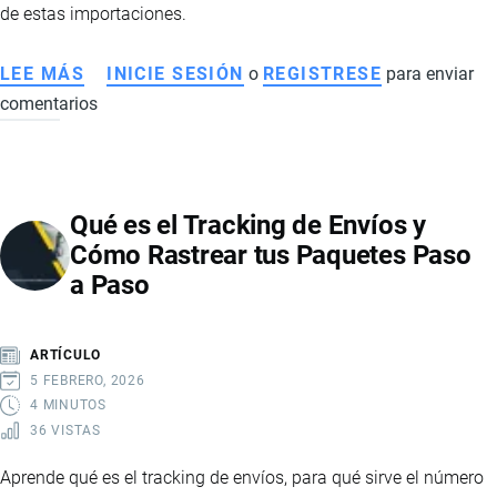
de estas importaciones.
LEE MÁS
SOBRE
INICIE SESIÓN
o
REGISTRESE
para enviar
comentarios
PRINCIPALES
PRODUCTOS
IMPORTADOS
POR
Qué es el Tracking de Envíos y
ECUADOR
Cómo Rastrear tus Paquetes Paso
DESDE
a Paso
ESTADOS
UNIDOS
ARTÍCULO
5 FEBRERO, 2026
4 MINUTOS
36 VISTAS
Aprende qué es el tracking de envíos, para qué sirve el número