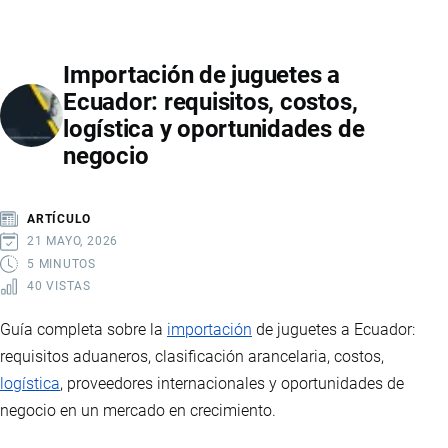
LA
FIRMA
Importación de juguetes a
ELECTRÓNICA
Ecuador: requisitos, costos,
EN
logística y oportunidades de
ECUADOR:
negocio
REQUISITOS,
TIPOS
Y
ARTÍCULO
PROCESO
21 MAYO, 2026
PASO
5 MINUTOS
40 VISTAS
A
PASO
Guía completa sobre la
importación
de juguetes a Ecuador:
requisitos aduaneros, clasificación arancelaria, costos,
logística
, proveedores internacionales y oportunidades de
negocio en un mercado en crecimiento.