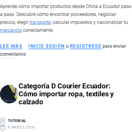
ECUADOR
Aprende cómo importar productos desde China a Ecuador paso
a paso. Descubre cómo encontrar proveedores, negociar
precios, elegir
transporte
, calcular impuestos y nacionalizar tu
mercancía
correctamente.
LEE MÁS
SOBRE
INICIE SESIÓN
o
REGISTRESE
para enviar
comentarios
CÓMO
IMPORTAR
DESDE
CHINA
Categoría D Courier Ecuador:
A
Cómo importar ropa, textiles y
ECUADOR
calzado
TUTORIAL
8 MARZO, 2026