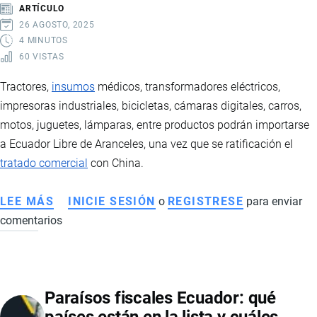
Y
ARTÍCULO
CALZADO
26 AGOSTO, 2025
4 MINUTOS
60 VISTAS
Tractores,
insumos
médicos, transformadores eléctricos,
impresoras industriales, bicicletas, cámaras digitales, carros,
motos, juguetes, lámparas, entre productos podrán importarse
a Ecuador Libre de Aranceles, una vez que se ratificación el
tratado comercial
con China.
LEE MÁS
SOBRE
INICIE SESIÓN
o
REGISTRESE
para enviar
comentarios
PRODUCTOS
NEGOCIADOS
EN
EL
Paraísos fiscales Ecuador: qué
TRATADO
DE