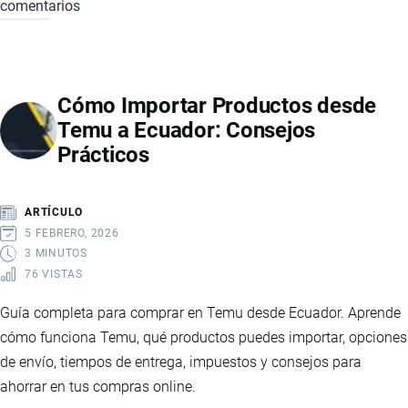
comentarios
CATEGORÍA
C
EN
COURIER:
Cómo Importar Productos desde
CÓMO
Temu a Ecuador: Consejos
IMPORTAR
Prácticos
PAQUETES
A
ECUADOR
ARTÍCULO
5 FEBRERO, 2026
3 MINUTOS
76 VISTAS
Guía completa para comprar en Temu desde Ecuador. Aprende
cómo funciona Temu, qué productos puedes importar, opciones
de envío, tiempos de entrega, impuestos y consejos para
ahorrar en tus compras online.