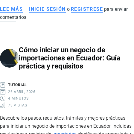
LEE MÁS
SOBRE
INICIE SESIÓN
o
REGISTRESE
para enviar
comentarios
CÓMO
IMPORTAR
PRODUCTOS
DESDE
Cómo iniciar un negocio de
TEMU
importaciones en Ecuador: Guía
A
práctica y requisitos
ECUADOR:
CONSEJOS
PRÁCTICOS
TUTORIAL
26 ABRIL, 2026
4 MINUTOS
73 VISTAS
Descubre los pasos, requisitos, trámites y mejores prácticas
para iniciar un negocio de importaciones en Ecuador, incluidas