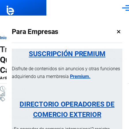
Pasar al contenido principal
Men
×
Para Empresas
Ruta
Inicio
Artículos
Tributos por Importar a Ecuador:
de
SUSCRIPCIÓN PREMIUM
Qué Impuestos se Pagan y Cómo se
navegación
Calculan
Disfrute de contenidos sin anuncios y otras funciones
adquiriendo una membresía
Premium.
Artículo
por
Jaime Mise
, 9 Marzo, 2026
4 MINUTOS
327 VISTAS
Artículos
DIRECTORIO OPERADORES DE
Importaciones
COMERCIO EXTERIOR
Obligación Tributaria