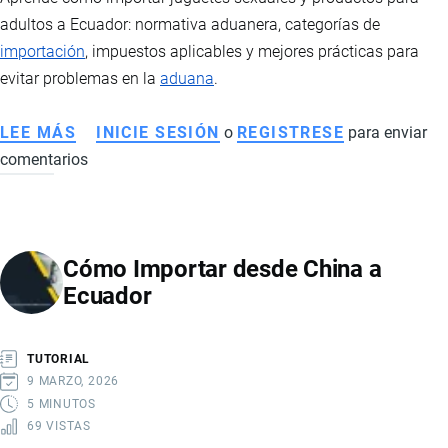
adultos a Ecuador: normativa aduanera, categorías de
importación
, impuestos aplicables y mejores prácticas para
evitar problemas en la
aduana
.
LEE MÁS
SOBRE
INICIE SESIÓN
o
REGISTRESE
para enviar
comentarios
CÓMO
IMPORTAR
PAQUETES
CON
Cómo Importar desde China a
JUGUETES
Ecuador
SEXUALES
Y
PRODUCCIÓN
TUTORIAL
PARA
9 MARZO, 2026
ADULTOS
5 MINUTOS
69 VISTAS
A