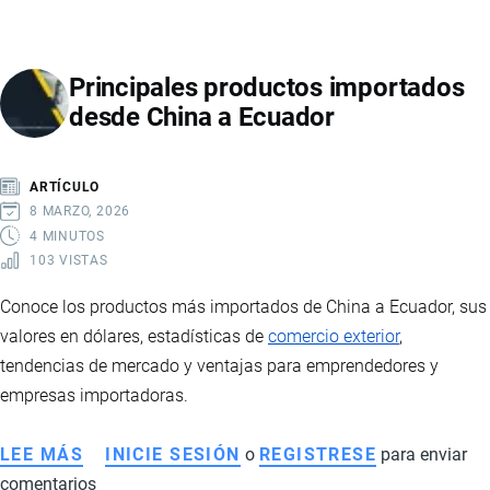
A
ECUADOR:
Principales productos importados
CATEGORÍAS,
desde China a Ecuador
COSTOS
Y
REQUISITOS
ARTÍCULO
8 MARZO, 2026
4 MINUTOS
103 VISTAS
Conoce los productos más importados de China a Ecuador, sus
valores en dólares, estadísticas de
comercio exterior
,
tendencias de mercado y ventajas para emprendedores y
empresas importadoras.
LEE MÁS
SOBRE
INICIE SESIÓN
o
REGISTRESE
para enviar
comentarios
PRINCIPALES