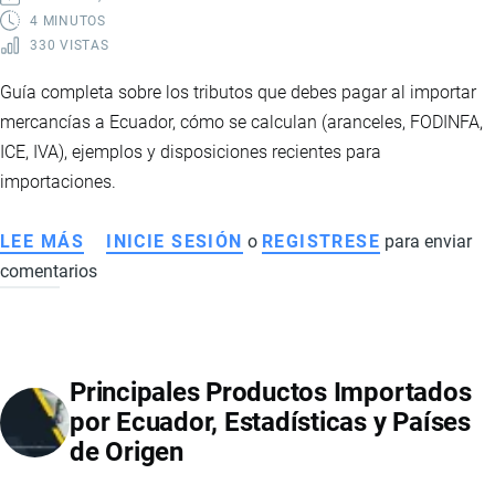
EXTERIOR
4 MINUTOS
330 VISTAS
SIN
ARANCELES
Guía completa sobre los tributos que debes pagar al importar
mercancías a Ecuador, cómo se calculan (aranceles, FODINFA,
ICE, IVA), ejemplos y disposiciones recientes para
importaciones.
LEE MÁS
SOBRE
INICIE SESIÓN
o
REGISTRESE
para enviar
comentarios
TRIBUTOS
POR
IMPORTAR
A
Principales Productos Importados
ECUADOR:
por Ecuador, Estadísticas y Países
QUÉ
de Origen
IMPUESTOS
SE