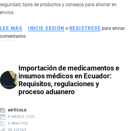
seguridad, tipos de productos y consejos para ahorrar en
envíos.
LEE MÁS
SOBRE
INICIE SESIÓN
o
REGISTRESE
para enviar
comentarios
LAS
MEJORES
TIENDAS
PARA
Importación de medicamentos e
COMPRAR
insumos médicos en Ecuador:
EN
Requisitos, regulaciones y
ESTADOS
proceso aduanero
UNIDOS
Y
RECIBIR
ARTÍCULO
EN
8 MARZO, 2026
ECUADOR
6 MINUTOS
90 VISTAS