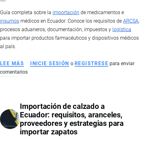
Guía completa sobre la
importación
de medicamentos e
insumos
médicos en Ecuador. Conoce los requisitos de
ARCSA
,
procesos aduaneros, documentación, impuestos y
logística
para importar productos farmacéuticos y dispositivos médicos
al país.
LEE MÁS
SOBRE
INICIE SESIÓN
o
REGISTRESE
para enviar
comentarios
IMPORTACIÓN
DE
MEDICAMENTOS
E
Importación de calzado a
INSUMOS
Ecuador: requisitos, aranceles,
MÉDICOS
proveedores y estrategias para
EN
importar zapatos
ECUADOR:
REQUISITOS,