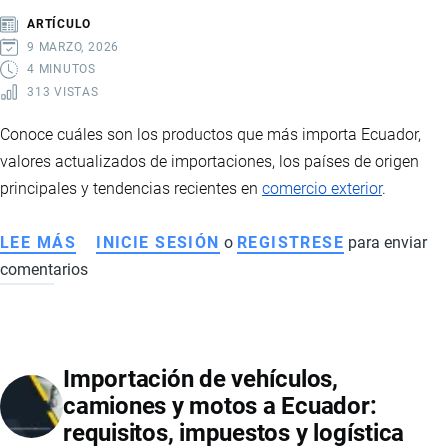
PAGAN
ARTÍCULO
Y
9 MARZO, 2026
CÓMO
4 MINUTOS
313 VISTAS
SE
CALCULAN
Conoce cuáles son los productos que más importa Ecuador,
valores actualizados de importaciones, los países de origen
principales y tendencias recientes en
comercio exterior
.
LEE MÁS
SOBRE
INICIE SESIÓN
o
REGISTRESE
para enviar
comentarios
PRINCIPALES
PRODUCTOS
IMPORTADOS
POR
Importación de vehículos,
ECUADOR,
camiones y motos a Ecuador:
ESTADÍSTICAS
requisitos, impuestos y logística
Y