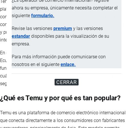
¿Es operador de comercio internacional? registre
Temu se ha posicionado rápidamente como una de las
ahora su empresa, únicamente necesita completar el
plataformas de comercio electrónico más populares entre los
siguiente
formulario.
compradores ecuatorianos. Su crecimiento se debe a una
combinación atractiva: precios bajos, un catálogo muy amplio
Revise las versiones
premium
y las versiones
y promociones constantes que permiten acceder a productos
estandar
disponibles para la visualización de su
internacionales sin grandes inversiones.
empresa.
En este artículo te explicamos cómo comprar en Temu desde
Para más información puede comunicarse con
Ecuador, qué tipo de productos puedes encontrar, cómo
nosotros en el siguiente
enlace.
funciona el envío, qué debes considerar sobre impuestos y
cuáles son las mejores prácticas para importar de forma
CERRAR
segura.
¿Qué es Temu y por qué es tan popular?
Temu es una plataforma de comercio electrónico internacional
que conecta directamente a los consumidores con fabricantes