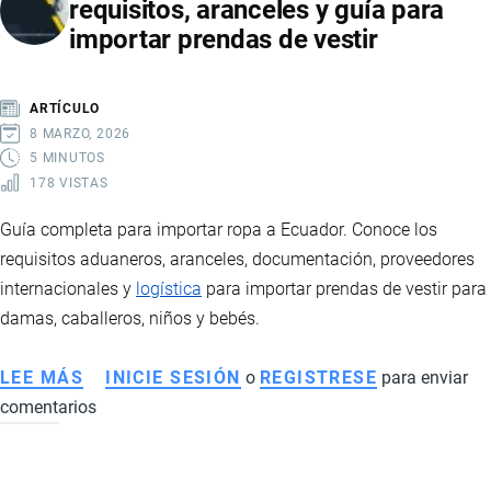
requisitos, aranceles y guía para
MOTOS
importar prendas de vestir
A
ECUADOR:
REQUISITOS,
ARTÍCULO
IMPUESTOS
8 MARZO, 2026
Y
5 MINUTOS
178 VISTAS
LOGÍSTICA
Guía completa para importar ropa a Ecuador. Conoce los
requisitos aduaneros, aranceles, documentación, proveedores
internacionales y
logística
para importar prendas de vestir para
damas, caballeros, niños y bebés.
LEE MÁS
SOBRE
INICIE SESIÓN
o
REGISTRESE
para enviar
comentarios
IMPORTACIÓN
DE
ROPA