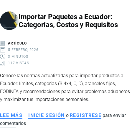
PAQUETES
4
Importar Paquetes a Ecuador:
X
Categorías, Costos y Requisitos
4
EN
ECUADOR
ARTÍCULO
5 FEBRERO, 2026
3 MINUTOS
117 VISTAS
Conoce las normas actualizadas para importar productos a
Ecuador: límites, categorías (B 4x4, C, D), aranceles fijos,
FODINFA y recomendaciones para evitar problemas aduaneros
y maximizar tus importaciones personales.
LEE MÁS
SOBRE
INICIE SESIÓN
o
REGISTRESE
para enviar
comentarios
IMPORTAR
PAQUETES