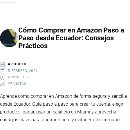
PRODUCTOS
IMPORTADOS
DESDE
Cómo Comprar en Amazon Paso a
CHINA
Paso desde Ecuador: Consejos
A
Prácticos
ECUADOR
ARTÍCULO
5 FEBRERO, 2026
4 MINUTOS
97 VISTAS
Aprende cómo comprar en Amazon de forma segura y sencilla
desde Ecuador. Guía paso a paso para crear tu cuenta, elegir
productos, pagar, usar un casillero en Miami y aprovechar
consejos clave para ahorrar dinero y evitar errores comunes.