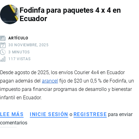
A
Fodinfa para paquetes 4 x 4 en
ECUADOR:
Ecuador
REQUISITOS,
ARANCELES
Y
ARTÍCULO
GUÍA
30 NOVIEMBRE, 2025
PARA
3 MINUTOS
117 VISTAS
IMPORTAR
PRENDAS
Desde agosto de 2025, los envíos Courier 4x4 en Ecuador
DE
pagan además del
arancel
fijo de $20 un 0,5 % de Fodinfa, un
VESTIR
impuesto para financiar programas de desarrollo y bienestar
infantil en Ecuador.
LEE MÁS
SOBRE
INICIE SESIÓN
o
REGISTRESE
para enviar
comentarios
FODINFA
PARA