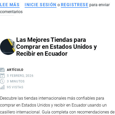
LEE MÁS
SOBRE
INICIE SESIÓN
o
REGISTRESE
para enviar
comentarios
CÓMO
COMPRAR
EN
AMAZON
Las Mejores Tiendas para
PASO
Comprar en Estados Unidos y
A
Recibir en Ecuador
PASO
DESDE
ECUADOR:
ARTÍCULO
CONSEJOS
5 FEBRERO, 2026
PRÁCTICOS
3 MINUTOS
95 VISTAS
Descubre las tiendas internacionales más confiables para
comprar en Estados Unidos y recibir en Ecuador usando un
casillero internacional. Guía completa con recomendaciones de