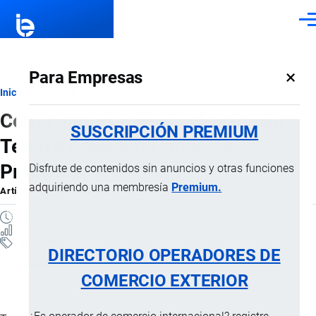
Pasar al contenido principal
Men
×
Para Empresas
Ruta
Inicio
Artículos
Cómo Importar Productos desde
de
SUSCRIPCIÓN PREMIUM
Temu a Ecuador: Consejos
navegación
Prácticos
Disfrute de contenidos sin anuncios y otras funciones
adquiriendo una membresía
Premium.
Artículo
por
Jaime Mise
, 5 Febrero, 2026
3 MINUTOS
76 VISTAS
Artículos
DIRECTORIO OPERADORES DE
Importaciones
COMERCIO EXTERIOR