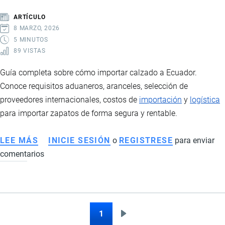
REGULACIONES
ARTÍCULO
Y
8 MARZO, 2026
PROCESO
5 MINUTOS
89 VISTAS
ADUANERO
Guía completa sobre cómo importar calzado a Ecuador.
Conoce requisitos aduaneros, aranceles, selección de
proveedores internacionales, costos de
importación
y
logística
para importar zapatos de forma segura y rentable.
LEE MÁS
SOBRE
INICIE SESIÓN
o
REGISTRESE
para enviar
comentarios
IMPORTACIÓN
DE
CALZADO
A
ECUADOR:
1
Siguiente
Paginación
REQUISITOS,