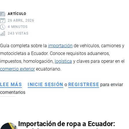
PAÍSES
DE
ARTÍCULO
ORIGEN
26 ABRIL, 2026
4 MINUTOS
243 VISTAS
Guía completa sobre la
importación
de vehículos, camiones y
motocicletas a Ecuador. Conoce requisitos aduaneros,
impuestos, homologación,
logística
y claves para operar en el
comercio exterior
ecuatoriano.
LEE MÁS
SOBRE
INICIE SESIÓN
o
REGISTRESE
para enviar
comentarios
IMPORTACIÓN
DE
VEHÍCULOS,
CAMIONES
Importación de ropa a Ecuador:
Y