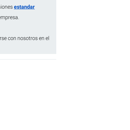
siones
estandar
 empresa.
se con nosotros en el