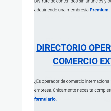
Disfrute de contenidos sin anuncios y o
adquiriendo una membresía
Premium.
Gravámenes e impuestos internos 
Sinónimos
DIRECTORIO OPE
COMERCIO EX
Impuestos aduaneros
¿Es operador de comercio internacional?
empresa, únicamente necesita completar
formulario.
Actualizado el 9 Septiembre, 2024