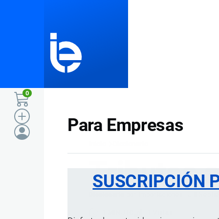
Pasar al contenido principal
0
Para Empresas
Inicio
Diccionario
Ruta
Tributos 
SUSCRIPCIÓN 
de
Diccionario
por
Importaciones …
, 8 Septi
navegación
1 MINUTO
1 Vistas