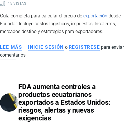
15 VISTAS
DEL
MAR
Guía completa para calcular el precio de
exportación
desde
Ecuador. Incluye costos logísticos, impuestos, Incoterms,
mercados destino y estrategias para exportadores.
LEE MÁS
SOBRE
INICIE SESIÓN
o
REGISTRESE
para enviar
comentarios
CÓMO
DETERMINAR
EL
PRECIO
FDA aumenta controles a
DE
productos ecuatorianos
EXPORTACIÓN
exportados a Estados Unidos:
DE
riesgos, alertas y nuevas
UN
exigencias
PRODUCTO
DESDE