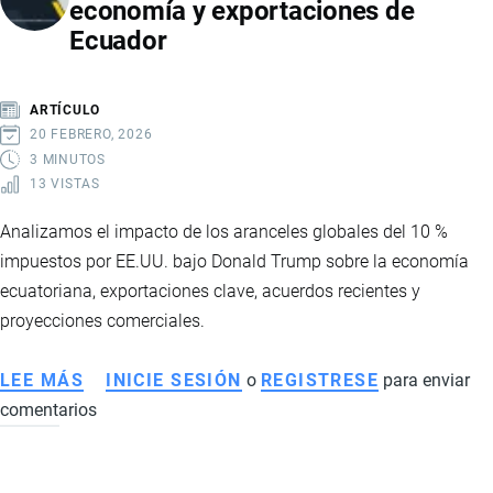
economía y exportaciones de
EXPORTADOS
Ecuador
A
ESTADOS
UNIDOS:
ARTÍCULO
RIESGOS,
20 FEBRERO, 2026
ALERTAS
3 MINUTOS
13 VISTAS
Y
NUEVAS
Analizamos el impacto de los aranceles globales del 10 %
EXIGENCIAS
impuestos por EE.UU. bajo Donald Trump sobre la economía
ecuatoriana, exportaciones clave, acuerdos recientes y
proyecciones comerciales.
LEE MÁS
SOBRE
INICIE SESIÓN
o
REGISTRESE
para enviar
comentarios
CÓMO
IMPACTAN
LOS