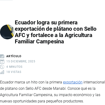
EXPORTAR
DESDE
ECUADOR
Ecuador logra su primera
A
exportación de plátano con Sello
CUALQUIER
AFC y fortalece a la Agricultura
PAÍS
Familiar Campesina
DEL
MUNDO
ARTÍCULO
15 DICIEMBRE, 2025
4 MINUTOS
18 VISTAS
Ecuador marca un hito con la primera
exportación
internacional
de plátano con Sello AFC desde Manabí. Conoce qué es la
Agricultura Familiar Campesina, su impacto económico y las
nuevas oportunidades para pequeños productores.