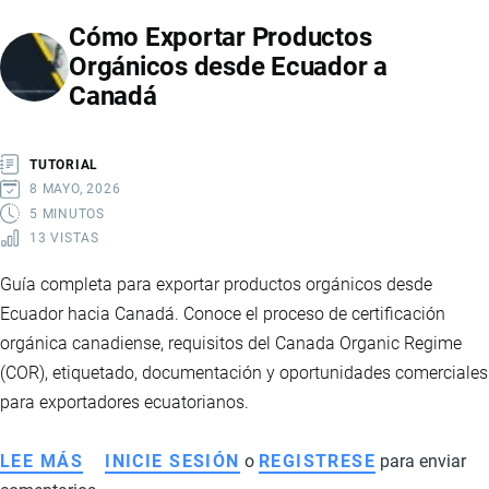
NUEVOS
Cómo Exportar Productos
ARANCELES
Orgánicos desde Ecuador a
DE
Canadá
10%
DE
EE.UU.
TUTORIAL
EN
8 MAYO, 2026
LA
5 MINUTOS
13 VISTAS
ECONOMÍA
Y
Guía completa para exportar productos orgánicos desde
EXPORTACIONES
Ecuador hacia Canadá. Conoce el proceso de certificación
DE
orgánica canadiense, requisitos del Canada Organic Regime
ECUADOR
(COR), etiquetado, documentación y oportunidades comerciales
para exportadores ecuatorianos.
LEE MÁS
SOBRE
INICIE SESIÓN
o
REGISTRESE
para enviar