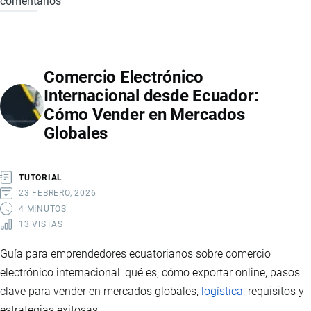
comentarios
CÓMO
EXPORTAR
PRODUCTOS
ORGÁNICOS
Comercio Electrónico
DESDE
Internacional desde Ecuador:
ECUADOR
Cómo Vender en Mercados
A
Globales
CANADÁ
TUTORIAL
23 FEBRERO, 2026
4 MINUTOS
13 VISTAS
Guía para emprendedores ecuatorianos sobre comercio
electrónico internacional: qué es, cómo exportar online, pasos
clave para vender en mercados globales,
logística
, requisitos y
estrategias exitosas.