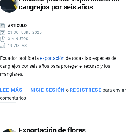
cangrejos por seis años
IMPACTO
ECONÓMICO,
TECNOLÓGICO
ARTÍCULO
Y
23 OCTUBRE, 2025
AMBIENTAL
3 MINUTOS
19 VISTAS
Ecuador prohíbe la
exportación
de todas las especies de
cangrejos por seis años para proteger el recurso y los
manglares.
LEE MÁS
SOBRE
INICIE SESIÓN
o
REGISTRESE
para enviar
comentarios
ECUADOR
PROHÍBE
EXPORTACIÓN
DE
Exportación de flores
CANGREJOS