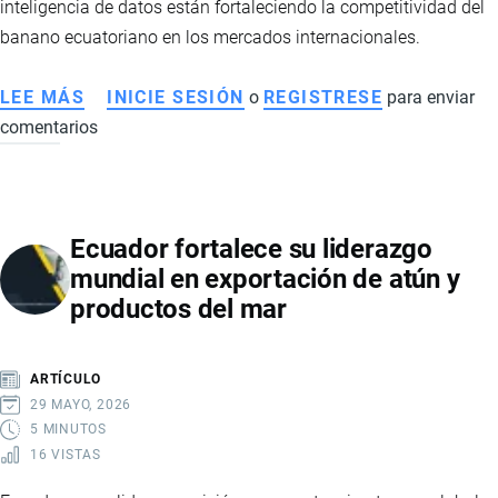
inteligencia de datos están fortaleciendo la competitividad del
FAMILIAR
banano ecuatoriano en los mercados internacionales.
CAMPESINA
LEE MÁS
SOBRE
INICIE SESIÓN
o
REGISTRESE
para enviar
comentarios
TRANSFORMACIÓN
DIGITAL
DEL
BANANO
Ecuador fortalece su liderazgo
ECUATORIANO:
mundial en exportación de atún y
AGRICULTURA
productos del mar
4.0,
TRAZABILIDAD
Y
ARTÍCULO
COMPETITIVIDAD
29 MAYO, 2026
GLOBAL
5 MINUTOS
16 VISTAS