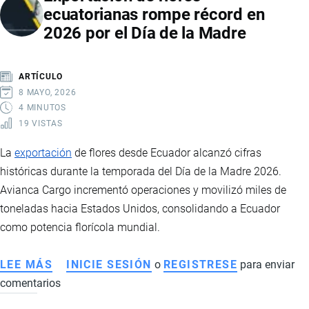
ecuatorianas rompe récord en
POR
2026 por el Día de la Madre
SEIS
AÑOS
ARTÍCULO
8 MAYO, 2026
4 MINUTOS
19 VISTAS
La
exportación
de flores desde Ecuador alcanzó cifras
históricas durante la temporada del Día de la Madre 2026.
Avianca Cargo incrementó operaciones y movilizó miles de
toneladas hacia Estados Unidos, consolidando a Ecuador
como potencia florícola mundial.
LEE MÁS
SOBRE
INICIE SESIÓN
o
REGISTRESE
para enviar
comentarios
EXPORTACIÓN
DE