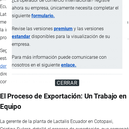
¿Es operador de comercio internacional? registre
Ecuador. Esta empresa, ubicada en el sector Lasso, al norte de
ahora su empresa, únicamente necesita completar el
Latacunga, envió alrededor de 14.000 litros de leche hacia el
siguiente
formulario.
mercado peruano. Esta acción no solo representa un logro para
Revise las versiones
premium
y las versiones
la industria, sino también una oportunidad para los
estandar
disponibles para la visualización de su
productores de leche de las provincias de Cotopaxi y Pichincha.
empresa.
Según el Ministerio de Agricultura, Ganadería y Pesca (MAGP),
Para más información puede comunicarse con
esta exportación abre nuevos canales de comercialización y
nosotros en el siguiente
enlace.
demanda
para la leche producida en el país, beneficiando
directamente a los ganaderos locales y fortaleciendo la
competitividad del sector lácteo ecuatoriano.
CERRAR
El Proceso de Exportación: Un Trabajo en
Equipo
La gerente de la planta de Lactalis Ecuador en Cotopaxi,