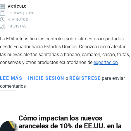
ECUADOR
ARTÍCULO
15 MAYO, 2026
4 MINUTOS
14 VISTAS
La FDA intensifica los controles sobre alimentos importados
desde Ecuador hacia Estados Unidos. Conozca cómo afectan
las nuevas alertas sanitarias a banano, camarón, cacao, frutas,
conservas y otros productos ecuatorianos de
exportación
.
LEE MÁS
SOBRE
INICIE SESIÓN
o
REGISTRESE
para enviar
comentarios
FDA
AUMENTA
CONTROLES
A
Cómo impactan los nuevos
PRODUCTOS
aranceles de 10% de EE.UU. en la
ECUATORIANOS