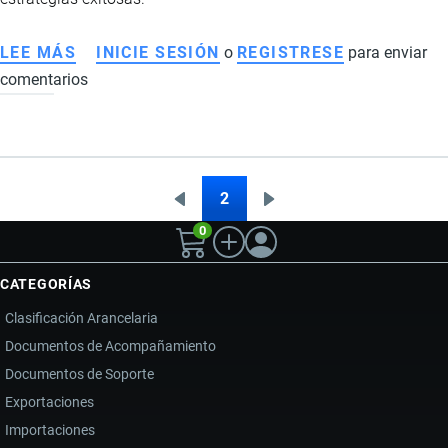
LEE MÁS
SOBRE
INICIE SESIÓN
o
REGISTRESE
para enviar
comentarios
COMERCIO
ELECTRÓNICO
INTERNACIONAL
DESDE
ECUADOR:
2
Página
Siguiente
Paginación
CÓMO
0
anterior
página
VENDER
EN
CATEGORÍAS
MERCADOS
Clasificación Arancelaria
GLOBALES
Documentos de Acompañamiento
Documentos de Soporte
Exportaciones
Importaciones