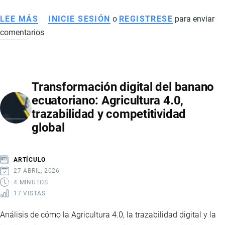
LEE MÁS
SOBRE
INICIE SESIÓN
o
REGISTRESE
para enviar
comentarios
ECUADOR
LOGRA
SU
PRIMERA
Transformación digital del banano
EXPORTACIÓN
ecuatoriano: Agricultura 4.0,
DE
trazabilidad y competitividad
PLÁTANO
global
CON
SELLO
AFC
ARTÍCULO
Y
27 ABRIL, 2026
FORTALECE
4 MINUTOS
17 VISTAS
A
LA
Análisis de cómo la Agricultura 4.0, la trazabilidad digital y la
AGRICULTURA