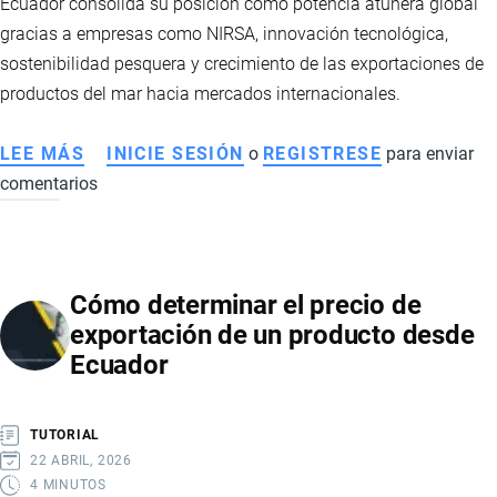
Ecuador consolida su posición como potencia atunera global
gracias a empresas como NIRSA, innovación tecnológica,
sostenibilidad pesquera y crecimiento de las exportaciones de
productos del mar hacia mercados internacionales.
LEE MÁS
SOBRE
INICIE SESIÓN
o
REGISTRESE
para enviar
comentarios
ECUADOR
FORTALECE
SU
LIDERAZGO
Cómo determinar el precio de
MUNDIAL
exportación de un producto desde
EN
Ecuador
EXPORTACIÓN
DE
ATÚN
TUTORIAL
Y
22 ABRIL, 2026
PRODUCTOS
4 MINUTOS