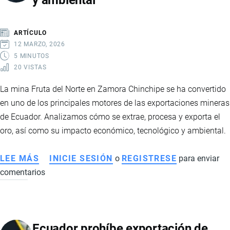
y ambiental
ARTÍCULO
12 MARZO, 2026
5 MINUTOS
20 VISTAS
La mina Fruta del Norte en Zamora Chinchipe se ha convertido
en uno de los principales motores de las exportaciones mineras
de Ecuador. Analizamos cómo se extrae, procesa y exporta el
oro, así como su impacto económico, tecnológico y ambiental.
LEE MÁS
SOBRE
INICIE SESIÓN
o
REGISTRESE
para enviar
comentarios
FRUTA
DEL
NORTE
EN
Ecuador prohíbe exportación de
ECUADOR: