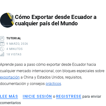
FLORES
ECUATORIANAS
Cómo Exportar desde Ecuador a
ROMPE
cualquier país del Mundo
RÉCORD
EN
2026
TUTORIAL
POR
9 MARZO, 2026
EL
4 MINUTOS
18 VISTAS
DÍA
DE
Aprende paso a paso cómo exportar desde Ecuador hacia
LA
cualquier mercado internacional, con bloques especiales sobre
MADRE
exportación
a China y Estados Unidos, requisitos,
documentación y consejos
prácticos
.
LEE MÁS
SOBRE
INICIE SESIÓN
o
REGISTRESE
para enviar
comentarios
CÓMO