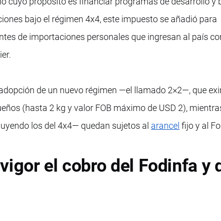
no cuyo propósito es financiar programas de desarrollo y 
aciones bajo el régimen 4x4, este impuesto se añadió para
entes de importaciones personales que ingresan al país c
er.
a adopción de un nuevo régimen —el llamado 2×2—, que ex
eños (hasta 2 kg y valor FOB máximo de USD 2), mientra
uyendo los del 4x4— quedan sujetos al
arancel
fijo y al F
igor el cobro del Fodinfa y 