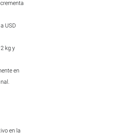
incrementa
r a USD
 2 kg y
mente en
nal.
ivo en la