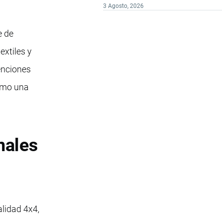
3 Agosto, 2026
e de
extiles y
xenciones
como una
nales
alidad 4x4,