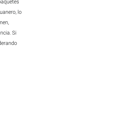
 paquetes
uanero, lo
men,
ncia. Si
iderando