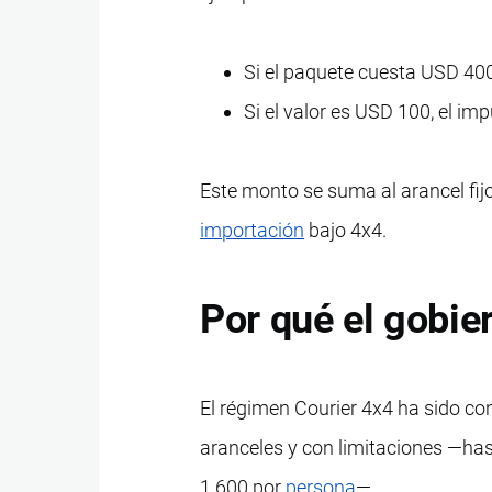
Si el paquete cuesta USD 400
Si el valor es USD 100, el im
Este monto se suma al arancel fijo
importación
bajo 4x4.
Por qué el gobi
El régimen Courier 4x4 ha sido con
aranceles y con limitaciones —ha
1.600 por
persona
—.