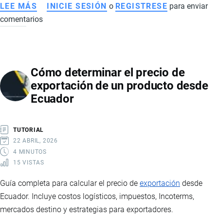
LEE MÁS
SOBRE
INICIE SESIÓN
o
REGISTRESE
para enviar
comentarios
FDA
AUMENTA
CONTROLES
A
Cómo determinar el precio de
PRODUCTOS
exportación de un producto desde
ECUATORIANOS
Ecuador
EXPORTADOS
A
ESTADOS
TUTORIAL
UNIDOS:
22 ABRIL, 2026
RIESGOS,
4 MINUTOS
15 VISTAS
ALERTAS
Y
Guía completa para calcular el precio de
exportación
desde
NUEVAS
Ecuador. Incluye costos logísticos, impuestos, Incoterms,
EXIGENCIAS
mercados destino y estrategias para exportadores.