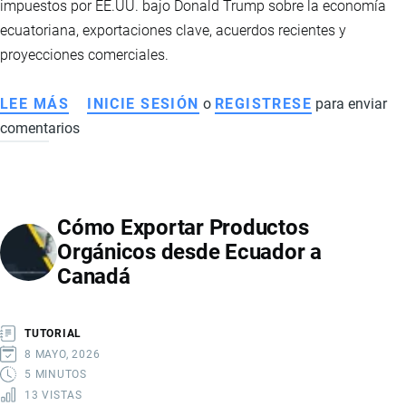
impuestos por EE.UU. bajo Donald Trump sobre la economía
ecuatoriana, exportaciones clave, acuerdos recientes y
proyecciones comerciales.
LEE MÁS
SOBRE
INICIE SESIÓN
o
REGISTRESE
para enviar
comentarios
CÓMO
IMPACTAN
LOS
NUEVOS
Cómo Exportar Productos
ARANCELES
Orgánicos desde Ecuador a
DE
Canadá
10%
DE
EE.UU.
TUTORIAL
EN
8 MAYO, 2026
LA
5 MINUTOS
13 VISTAS
ECONOMÍA