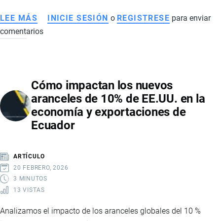
LEE MÁS
SOBRE
INICIE SESIÓN
o
REGISTRESE
para enviar
comentarios
CÓMO
DETERMINAR
EL
PRECIO
Cómo impactan los nuevos
DE
aranceles de 10% de EE.UU. en la
EXPORTACIÓN
economía y exportaciones de
DE
Ecuador
UN
PRODUCTO
DESDE
ARTÍCULO
ECUADOR
20 FEBRERO, 2026
3 MINUTOS
13 VISTAS
Analizamos el impacto de los aranceles globales del 10 %