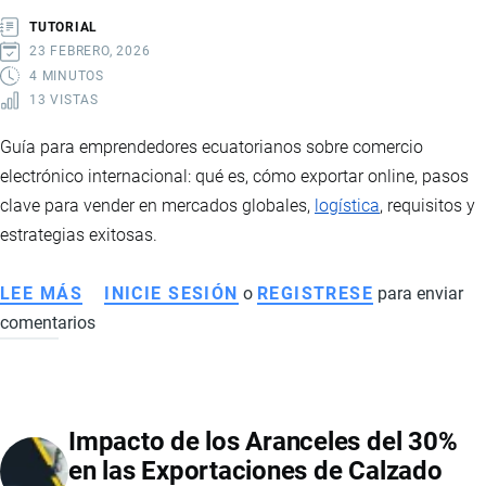
TUTORIAL
23 FEBRERO, 2026
4 MINUTOS
13 VISTAS
Guía para emprendedores ecuatorianos sobre comercio
electrónico internacional: qué es, cómo exportar online, pasos
clave para vender en mercados globales,
logística
, requisitos y
estrategias exitosas.
LEE MÁS
SOBRE
INICIE SESIÓN
o
REGISTRESE
para enviar
comentarios
COMERCIO
ELECTRÓNICO
INTERNACIONAL
DESDE
Impacto de los Aranceles del 30%
ECUADOR:
en las Exportaciones de Calzado
CÓMO