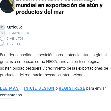
mundial en exportación de atún y
AGRICULTURA
productos del mar
4.0,
TRAZABILIDAD
Y
ARTÍCULO
COMPETITIVIDAD
29 MAYO, 2026
GLOBAL
5 MINUTOS
16 VISTAS
Ecuador consolida su posición como potencia atunera global
gracias a empresas como NIRSA, innovación tecnológica,
sostenibilidad pesquera y crecimiento de las exportaciones de
productos del mar hacia mercados internacionales.
LEE MÁS
SOBRE
INICIE SESIÓN
o
REGISTRESE
para enviar
comentarios
ECUADOR
FORTALECE
SU