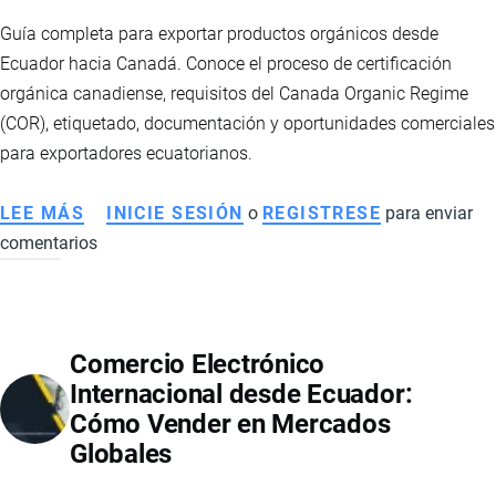
Y
Guía completa para exportar productos orgánicos desde
EXPORTACIONES
Ecuador hacia Canadá. Conoce el proceso de certificación
DE
orgánica canadiense, requisitos del Canada Organic Regime
ECUADOR
(COR), etiquetado, documentación y oportunidades comerciales
para exportadores ecuatorianos.
LEE MÁS
SOBRE
INICIE SESIÓN
o
REGISTRESE
para enviar
comentarios
CÓMO
EXPORTAR
PRODUCTOS
ORGÁNICOS
Comercio Electrónico
DESDE
Internacional desde Ecuador:
ECUADOR
Cómo Vender en Mercados
A
Globales
CANADÁ