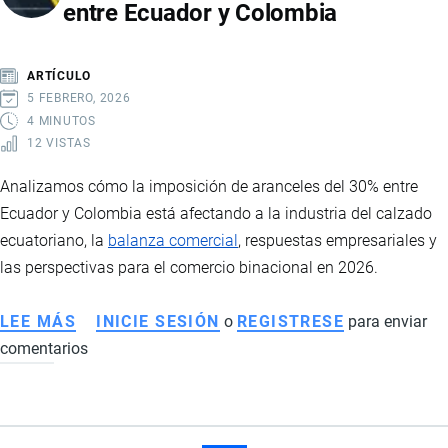
entre Ecuador y Colombia
VENDER
EN
MERCADOS
ARTÍCULO
GLOBALES
5 FEBRERO, 2026
4 MINUTOS
12 VISTAS
Analizamos cómo la imposición de aranceles del 30% entre
Ecuador y Colombia está afectando a la industria del calzado
ecuatoriano, la
balanza comercial
, respuestas empresariales y
las perspectivas para el comercio binacional en 2026.
LEE MÁS
SOBRE
INICIE SESIÓN
o
REGISTRESE
para enviar
comentarios
IMPACTO
DE
LOS
ARANCELES