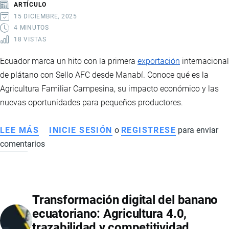
ARTÍCULO
15 DICIEMBRE, 2025
4 MINUTOS
18 VISTAS
Ecuador marca un hito con la primera
exportación
internacional
de plátano con Sello AFC desde Manabí. Conoce qué es la
Agricultura Familiar Campesina, su impacto económico y las
nuevas oportunidades para pequeños productores.
LEE MÁS
SOBRE
INICIE SESIÓN
o
REGISTRESE
para enviar
comentarios
ECUADOR
LOGRA
SU
PRIMERA
Transformación digital del banano
EXPORTACIÓN
ecuatoriano: Agricultura 4.0,
DE
trazabilidad y competitividad
PLÁTANO