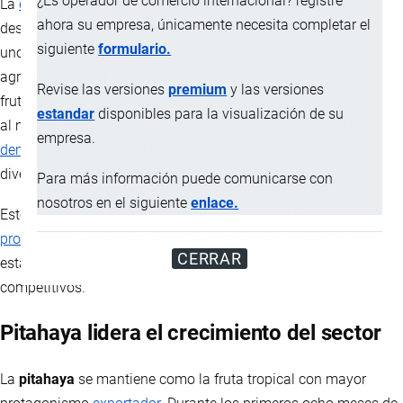
¿Es operador de comercio internacional? registre
La
exportación
ecuatoriana de frutas tropicales registra un
ahora su empresa, únicamente necesita completar el
desempeño destacado durante 2025, consolidándose como
siguiente
formulario.
uno de los segmentos más dinámicos del sector
agroexportador. Entre enero y agosto, las ventas externas de
Revise las versiones
premium
y las versiones
frutas no tradicionales crecieron de manera significativa frente
estandar
disponibles para la visualización de su
al mismo período del año anterior, impulsadas por una mayor
empresa.
demanda
internacional y una estrategia sostenida de
diversificación de mercados.
Para más información puede comunicarse con
nosotros en el siguiente
enlace.
Este crecimiento refleja el posicionamiento de Ecuador como
proveedor
confiable de frutas frescas de alta calidad, con
CERRAR
estándares fitosanitarios y logísticos cada vez más
competitivos.
Pitahaya lidera el crecimiento del sector
La
pitahaya
se mantiene como la fruta tropical con mayor