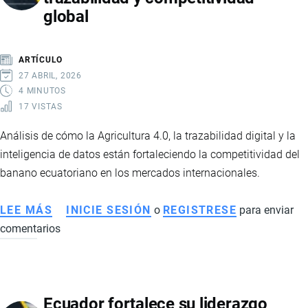
global
CON
SELLO
AFC
ARTÍCULO
Y
27 ABRIL, 2026
FORTALECE
4 MINUTOS
17 VISTAS
A
LA
Análisis de cómo la Agricultura 4.0, la trazabilidad digital y la
AGRICULTURA
inteligencia de datos están fortaleciendo la competitividad del
FAMILIAR
banano ecuatoriano en los mercados internacionales.
CAMPESINA
LEE MÁS
SOBRE
INICIE SESIÓN
o
REGISTRESE
para enviar
comentarios
TRANSFORMACIÓN
DIGITAL
DEL
BANANO
Ecuador fortalece su liderazgo
ECUATORIANO: