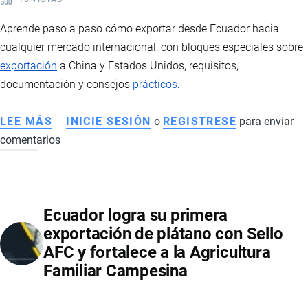
DÍA
DE
Aprende paso a paso cómo exportar desde Ecuador hacia
LA
cualquier mercado internacional, con bloques especiales sobre
MADRE
exportación
a China y Estados Unidos, requisitos,
documentación y consejos
prácticos
.
LEE MÁS
SOBRE
INICIE SESIÓN
o
REGISTRESE
para enviar
comentarios
CÓMO
EXPORTAR
DESDE
ECUADOR
Ecuador logra su primera
A
exportación de plátano con Sello
CUALQUIER
AFC y fortalece a la Agricultura
PAÍS
Familiar Campesina
DEL
MUNDO