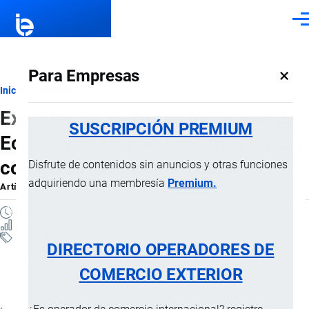
Pasar al contenido principal
Men
×
Para Empresas
Ruta
Inicio
Artículos
Exportación de frutas tropicales de
de
SUSCRIPCIÓN PREMIUM
Ecuador crece con fuerza en 2025 y
navegación
consolida nuevos mercados
Disfrute de contenidos sin anuncios y otras funciones
adquiriendo una membresía
Premium.
Artículo
por
Jaime Mise
, 15 Diciembre, 2025
5 MINUTOS
29 VISTAS
Artículos
DIRECTORIO OPERADORES DE
Exportaciones
COMERCIO EXTERIOR