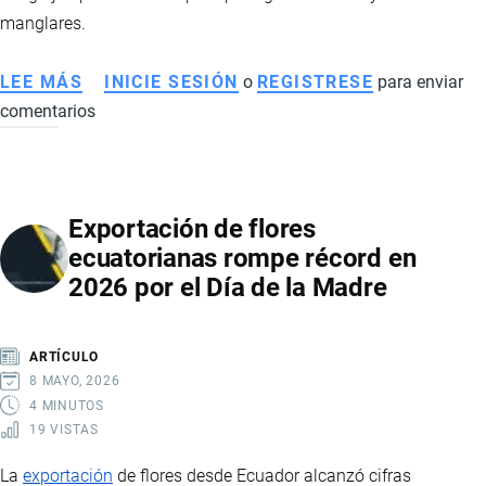
manglares.
LEE MÁS
SOBRE
INICIE SESIÓN
o
REGISTRESE
para enviar
comentarios
ECUADOR
PROHÍBE
EXPORTACIÓN
DE
Exportación de flores
CANGREJOS
ecuatorianas rompe récord en
POR
2026 por el Día de la Madre
SEIS
AÑOS
ARTÍCULO
8 MAYO, 2026
4 MINUTOS
19 VISTAS
La
exportación
de flores desde Ecuador alcanzó cifras