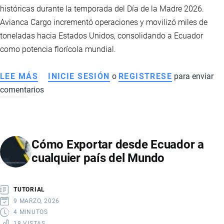
históricas durante la temporada del Día de la Madre 2026.
Avianca Cargo incrementó operaciones y movilizó miles de
toneladas hacia Estados Unidos, consolidando a Ecuador
como potencia florícola mundial.
LEE MÁS
SOBRE
INICIE SESIÓN
o
REGISTRESE
para enviar
comentarios
EXPORTACIÓN
DE
FLORES
ECUATORIANAS
Cómo Exportar desde Ecuador a
ROMPE
cualquier país del Mundo
RÉCORD
EN
2026
TUTORIAL
POR
9 MARZO, 2026
EL
4 MINUTOS
18 VISTAS