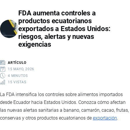
LIDERAZGO
FDA aumenta controles a
MUNDIAL
productos ecuatorianos
EN
exportados a Estados Unidos:
EXPORTACIÓN
riesgos, alertas y nuevas
DE
exigencias
ATÚN
Y
PRODUCTOS
ARTÍCULO
DEL
15 MAYO, 2026
MAR
4 MINUTOS
15 VISTAS
La FDA intensifica los controles sobre alimentos importados
desde Ecuador hacia Estados Unidos. Conozca cómo afectan
las nuevas alertas sanitarias a banano, camarón, cacao, frutas,
conservas y otros productos ecuatorianos de
exportación
.