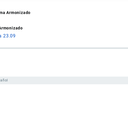
tema Armonizado
 Armonizado
a 23.09
pañol