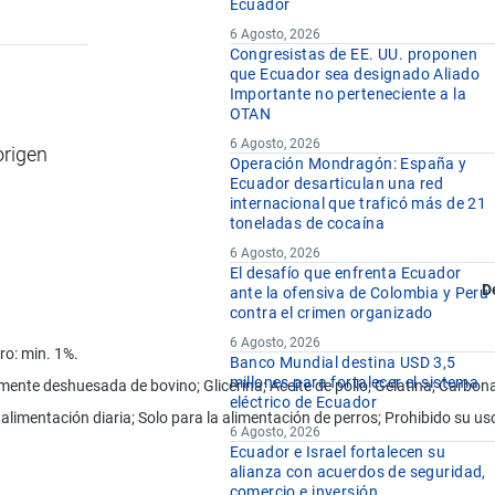
Ecuador
6 Agosto, 2026
Congresistas de EE. UU. proponen
que Ecuador sea designado Aliado
Importante no perteneciente a la
OTAN
6 Agosto, 2026
origen
Operación Mondragón: España y
Ecuador desarticulan una red
internacional que traficó más de 21
toneladas de cocaína
6 Agosto, 2026
El desafío que enfrenta Ecuador
D
ante la ofensiva de Colombia y Perú
contra el crimen organizado
6 Agosto, 2026
ro: min. 1%.
Banco Mundial destina USD 3,5
millones para fortalecer el sistema
ente deshuesada de bovino; Glicerina; Aceite de pollo; Gelatina; Carbona
eléctrico de Ecuador
alimentación diaria; Solo para la alimentación de perros; Prohibido su us
6 Agosto, 2026
Ecuador e Israel fortalecen su
alianza con acuerdos de seguridad,
comercio e inversión