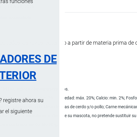
tras funciones
s …
, 14 Abril, 2025
ción Arancelaria
e todas las razas, obtenido a partir de materia prima de 
RADORES DE
TERIOR
iletitos, sabor y olor característicos.
rasa: min. 6%; Fibra: min. 3%; Humedad: máx. 20%; Calcio: min. 2%; Fosfo
 registre ahora su
igo; Hidrolizado cárnico; Menudencias de cerdo y/o pollo; Carne mecánicam
 el siguiente
inario; Complemento en la dieta de su mascota, no pretende sustituir su 
 o metalizado, contenido 90 g.