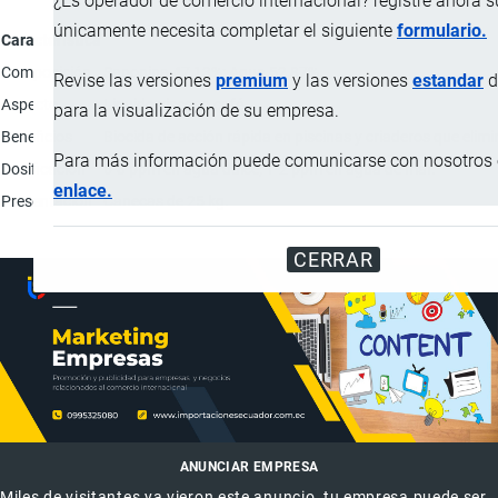
¿Es operador de comercio internacional? registre ahora 
únicamente necesita completar el siguiente
formulario.
Característica
Composición
Saponina 47,13%; Agua 52,87%.
Revise las versiones
premium
y las versiones
estandar
d
Aspecto
Liquido viscoso café.
para la visualización de su empresa.
Beneficios
Biocida de acción rápida en piscinas y criaderos que elim
Para más información puede comunicarse con nosotros e
Dosificación
6-8 ppm en agua dulce; 1-2 ppm en agua de mar.
enlace.
Presentación
Canecas de 25 kg.
CERRAR
ANUNCIAR EMPRESA
Miles de visitantes ya vieron este anuncio, tu empresa puede ser