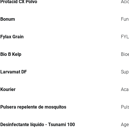
Protacid CX Polvo
Acid
Bonum
Fung
Fylax Grain
FYL
Bio B Kelp
Bio
Larvamat DF
Sup
Kourier
Aca
Pulsera repelente de mosquitos
Pul
Desinfectante líquido - Tsunami 100
Agen