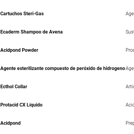
Cartuchos Steri-Gas
Age
Ecaderm Shampoo de Avena
Sus
Acidpond Powder
Pro
Agente esterilizante compuesto de peróxido de hidrogeno
Age
Ecthol Collar
Artí
Protacid CX Líquido
Acid
Acidpond
Pre