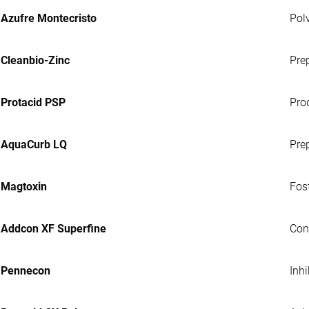
Azufre Montecristo
Pol
Cleanbio-Zinc
Pre
Protacid PSP
Pro
AquaCurb LQ
Pre
Magtoxin
Fosf
Addcon XF Superfine
Con
Pennecon
Inh