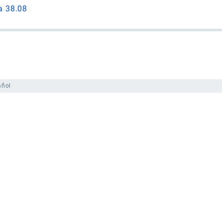
a 38.08
añol