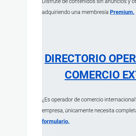
Disfrute de contenidos sin anuncios y o
adquiriendo una membresía
Premium.
Acidificante constituido por ácido 
controla el desarrollo de microo
DIRECTORIO OPE
Característica
Composición química (p/p)
Ácido fórmico: 
COMERCIO EX
Mecanismo de acción
Penetra al inte
Uso
Añadir a materi
Dosificación
Aplicar al alim
¿Es operador de comercio internacional?
Presentación
Sacos de 25 Kg
empresa, únicamente necesita completar
formulario.