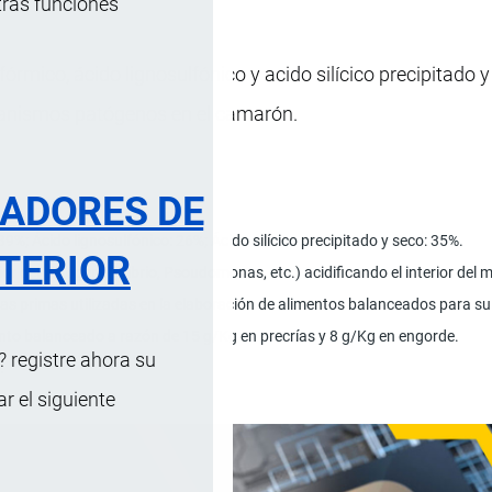
tras funciones
fórmico, ácido lignosulfónico y acido silícico precipitado y
rganismos patógenos en el camarón.
RADORES DE
39%; Ácido lignosulfónico: 26%; Ácido silícico precipitado y seco: 35%.
TERIOR
rior del patógeno (Vibrio, Psoudomonas, etc.) acidificando el interior de
as primas utilizadas en la elaboración de alimentos balanceados para su
ento balanceado a razón de 15 g/Kg en precrías y 8 g/Kg en engorde.
 registre ahora su
.
 el siguiente