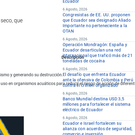
Ecuador
6 Agosto, 2026
Congresistas de EE. UU. proponen
 seco, que
que Ecuador sea designado Aliado
Importante no perteneciente a la
OTAN
6 Agosto, 2026
Operación Mondragón: España y
Ecuador desarticulan una red
internacional que traficó más de 21
Descripción
toneladas de cocaína
6 Agosto, 2026
El desafío que enfrenta Ecuador
l mismo y generando su destrucción.
ante la ofensiva de Colombia y Perú
 uso en organismos acuáticos para reducir el riesgo de acción de difere
contra el crimen organizado
6 Agosto, 2026
Banco Mundial destina USD 3,5
millones para fortalecer el sistema
eléctrico de Ecuador
6 Agosto, 2026
Ecuador e Israel fortalecen su
alianza con acuerdos de seguridad,
comercio e inversión