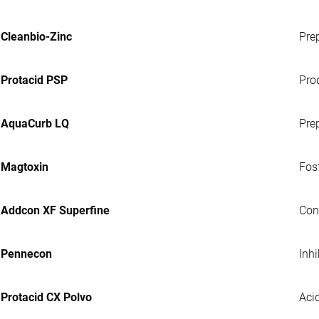
Cleanbio-Zinc
Pre
Protacid PSP
Pro
AquaCurb LQ
Pre
Magtoxin
Fosf
Addcon XF Superfine
Con
Pennecon
Inh
Protacid CX Polvo
Acid