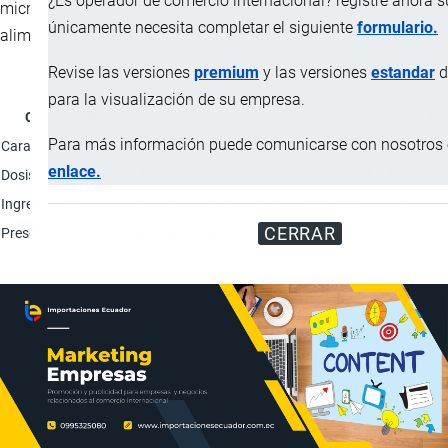
¿Es operador de comercio internacional? registre ahora 
microorganismos patógenos tanto para materias primas y
únicamente necesita completar el siguiente
formulario.
alimentos balanceados.
Revise las versiones
premium
y las versiones
estandar
d
para la visualización de su empresa.
Característica
De
Para más información puede comunicarse con nosotros e
Características físicas
Polvo marrón claro.
enlace.
Dosis
Mezclar con el alimento a dosis de 0.4 a 1 kg por 
Ingredientes
Extracto de Tomillo ( Thymus vulgaris); Ácido cítri
CERRAR
Presentación
Saco de 25 kg.