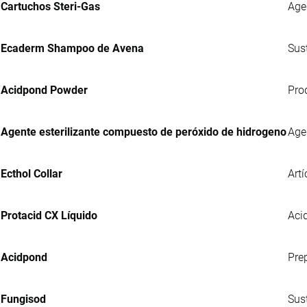
Cartuchos Steri-Gas
Age
Ecaderm Shampoo de Avena
Sus
Acidpond Powder
Pro
Agente esterilizante compuesto de peróxido de hidrogeno
Age
Ecthol Collar
Artí
Protacid CX Líquido
Acid
Acidpond
Pre
Fungisod
Sus