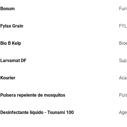
Bonum
Fung
Fylax Grain
FYL
Bio B Kelp
Bio
Larvamat DF
Sup
Kourier
Aca
Pulsera repelente de mosquitos
Pul
Desinfectante líquido - Tsunami 100
Agen