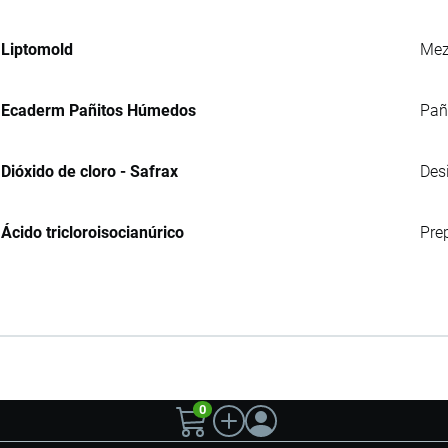
Liptomold
Mez
Ecaderm Pañitos Húmedos
Pañ
Dióxido de cloro - Safrax
Des
Ácido tricloroisocianúrico
Prep
0