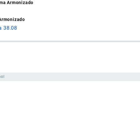
tema Armonizado
 Armonizado
a 38.08
ñol