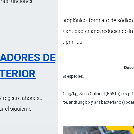
tras funciones
olvo, compuesto de ácido propiónico, formiato de sódico
e conservante, antifúngico y antibacteriano, reduciendo la
los alimentos y las materias primas.
RADORES DE
Desc
TERIOR
fabricación de pienso para todas las especies.
g/kg; Formiato de sódico 550.000 mg/kg; Silica Coloidal (E551a) c.s.p 1 K
 registre ahora su
as materias primas como preservante, antifúngico y antibacteriano (Todas
 el siguiente