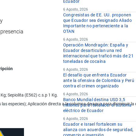
Ecuador
6 Agosto, 2026
Congresistas de EE. UU. proponen
 y
que Ecuador sea designado Aliado
Importante no perteneciente a la
 presencia
OTAN
6 Agosto, 2026
Operación Mondragón: España y
Ecuador desarticulan una red
internacional que traficó más de 21
toneladas de cocaína
ripción
6 Agosto, 2026
El desafío que enfrenta Ecuador
ante la ofensiva de Colombia y Perú
contra el crimen organizado
6 Agosto, 2026
g; Sepiolita (E562) c.s.p 1 Kg.
Banco Mundial destina USD 3,5
 las especies); Aplicación directa a la columna de agua para disminuir la
millones para fortalecer el sistema
eléctrico de Ecuador
6 Agosto, 2026
Ecuador e Israel fortalecen su
alianza con acuerdos de seguridad,
comercio e inversión