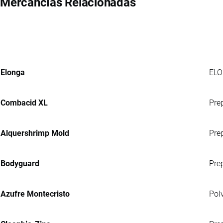
Mercancías Relacionadas
Elonga
ELO
Combacid XL
Pre
Alquershrimp Mold
Prep
Bodyguard
Pre
Azufre Montecristo
Pol