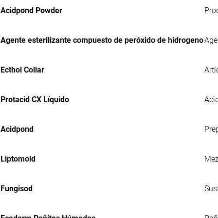
Acidpond Powder
Pro
Agente esterilizante compuesto de peróxido de hidrogeno
Age
Ecthol Collar
Artí
Protacid CX Líquido
Acid
Acidpond
Pre
Liptomold
Mez
Fungisod
Sus