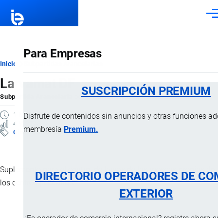
Pasar al contenido principal
Men
Para Empresas
Ruta
Inicio
Subpartidas Arancelarias
Larvamat DF
de
SUSCRIPCIÓN PREMIUM
Subpartida Arancelaria
por
Importaciones …
, 2 Abril, 2025
navegación
1 MINUTO
Disfrute de contenidos sin anuncios y otras funciones a
4 VISTAS
membresía
Premium.
Clasificación Arancelaria
Suplemento para el control de larvas de las moscas propias de
DIRECTORIO OPERADORES DE CO
los centros pecuarios.
EXTERIOR