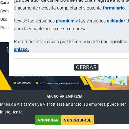
¿Es operador de comercio internacional? registre ahora 
Característica
únicamente necesita completar el siguiente
formulario.
Composición
Cada 100g contiene: Diflubenzuron: 2 g; Excipiente c.s.p.:
Uso
Regulador de crecimiento de insectos que se mezcla con el 
Revise las versiones
premium
y las versiones
estandar
d
Presentación
Bolsas de 1, 5, 10, 20, y 25 kg.
para la visualización de su empresa.
Para más información puede comunicarse con nosotros e
enlace.
CERRAR
ANUNCIAR EMPRESA
Miles de visitantes ya vieron este anuncio, tu empresa puede ser
la siguiente
ANUNCIAR
SUSCRIBIRSE