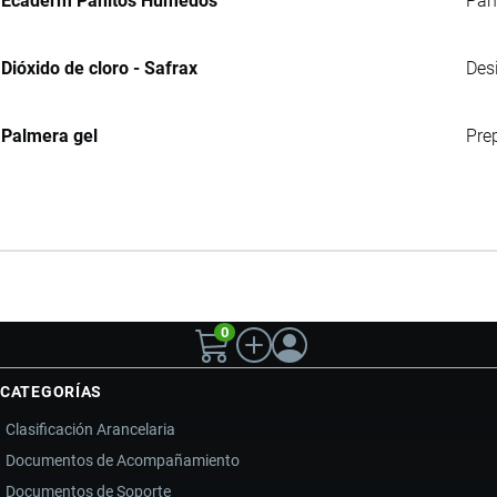
Ecaderm Pañitos Húmedos
Pañ
Dióxido de cloro - Safrax
Des
Palmera gel
Pre
0
CATEGORÍAS
Clasificación Arancelaria
Documentos de Acompañamiento
Documentos de Soporte