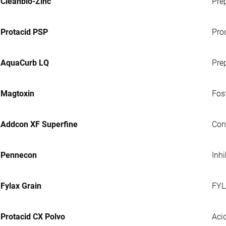
Cleanbio-Zinc
Pre
Protacid PSP
Pro
AquaCurb LQ
Pre
Magtoxin
Fosf
Addcon XF Superfine
Con
Pennecon
Inh
Fylax Grain
FYL
Protacid CX Polvo
Acid