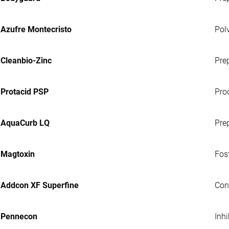
Azufre Montecristo
Pol
Cleanbio-Zinc
Pre
Protacid PSP
Pro
AquaCurb LQ
Pre
Magtoxin
Fosf
Addcon XF Superfine
Con
Pennecon
Inh