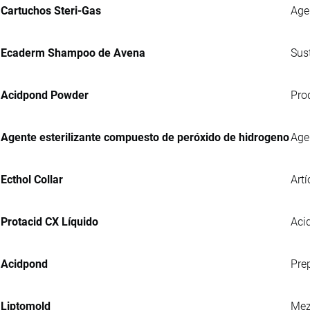
Cartuchos Steri-Gas
Age
Ecaderm Shampoo de Avena
Sus
Acidpond Powder
Pro
Agente esterilizante compuesto de peróxido de hidrogeno
Age
Ecthol Collar
Artí
Protacid CX Líquido
Acid
Acidpond
Pre
Liptomold
Mez