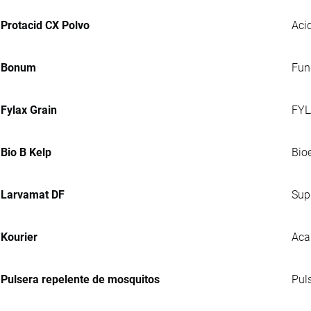
Protacid CX Polvo
Acid
Bonum
Fung
Fylax Grain
FYL
Bio B Kelp
Bio
Larvamat DF
Sup
Kourier
Aca
Pulsera repelente de mosquitos
Pul