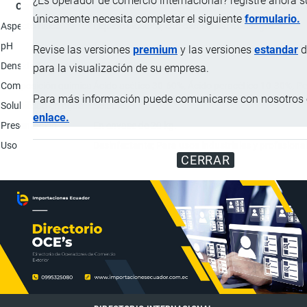
¿Es operador de comercio internacional? registre ahora 
Característica
Descr
únicamente necesita completar el siguiente
formulario.
Aspecto físico
Líquido incoloro, con olor similar al vinagre.
pH
1.8
Revise las versiones
premium
y las versiones
estandar
d
Densidad
1.114(g/mL)
para la visualización de su empresa.
Composición química
Ácido acético 30-60%, Ácido peracético 10-30%; Pe
Para más información puede comunicarse con nosotros e
Solubilidad en agua
Solubles.
enlace.
Presentación
En envase de 20 kg.
Uso
Desinfectante; Para usos industriales y profesiona
CERRAR