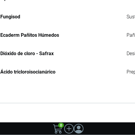
Fungisod
Sus
Ecaderm Pañitos Húmedos
Pañ
Dióxido de cloro - Safrax
Des
Ácido tricloroisocianúrico
Prep
0