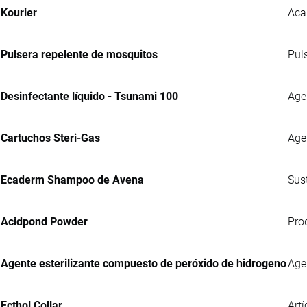
Kourier
Aca
Pulsera repelente de mosquitos
Pul
Desinfectante líquido - Tsunami 100
Agen
Cartuchos Steri-Gas
Age
Ecaderm Shampoo de Avena
Sus
Acidpond Powder
Pro
Agente esterilizante compuesto de peróxido de hidrogeno
Age
Ecthol Collar
Artí