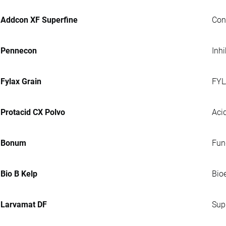
Addcon XF Superfine
Con
Pennecon
Inh
Fylax Grain
FYL
Protacid CX Polvo
Acid
Bonum
Fung
Bio B Kelp
Bio
Larvamat DF
Sup