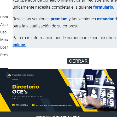
¿Es operador de comercio internacional? registre ahora 
únicamente necesita completar el siguiente
formulario.
Característica
Composición química (p/p)
Ácido Fórmico: 17 %; Ácido Propiónico: 15 %
Revise las versiones
premium
y las versiones
estandar
d
Aspecto físico
Líquido amarillo transparente.
para la visualización de su empresa.
Uso
Acuícola; Mezclado al agua y alimentos bal
Para más información puede comunicarse con nosotros e
Mecanismo de acción
Actúa atravesando la pared celular de las bac
enlace.
Dosificación
Para peces y camarones: 1 a 3 L/Hectáreas e
Presentación
Caneca de 20 Kg; Contenedor IBC de 1000 K
CERRAR