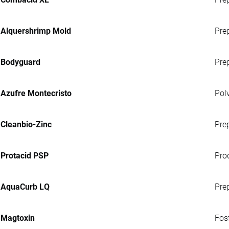
Alquershrimp Mold
Prep
Bodyguard
Pre
Azufre Montecristo
Pol
Cleanbio-Zinc
Pre
Protacid PSP
Pro
AquaCurb LQ
Pre
Magtoxin
Fosf