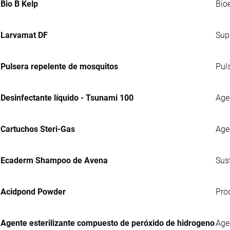
Bio B Kelp
Bio
Larvamat DF
Sup
Pulsera repelente de mosquitos
Pul
Desinfectante líquido - Tsunami 100
Agen
Cartuchos Steri-Gas
Age
Ecaderm Shampoo de Avena
Sus
Acidpond Powder
Pro
Agente esterilizante compuesto de peróxido de hidrogeno
Age