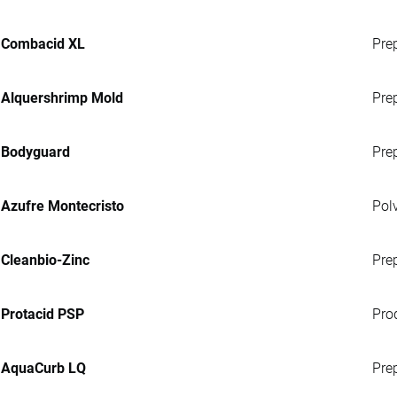
Combacid XL
Pre
Alquershrimp Mold
Prep
Bodyguard
Pre
Azufre Montecristo
Pol
Cleanbio-Zinc
Pre
Protacid PSP
Pro
AquaCurb LQ
Pre