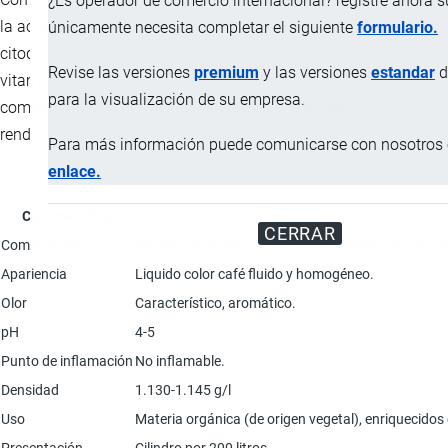
¿Es operador de comercio internacional? registre ahora 
la actividad hormonal de las plantas hacia la actividad de las
únicamente necesita completar el siguiente
formulario.
citoquininas. Contiene extractos de plantas, aminoácidos,
Revise las versiones
premium
y las versiones
estandar
d
vitaminas como inositol y micronutrientes. El efecto de los
para la visualización de su empresa.
componentes de ELONGA repercute en mejora en el
rendimiento y calidad de los frutos.
Para más información puede comunicarse con nosotros e
enlace.
Característica
CERRAR
Composición
Materia orgánica total (de origen vegetal: Inosit
Apariencia
Liquido color café fluido y homogéneo.
Olor
Característico, aromático.
pH
4-5
Punto de inflamación
No inflamable.
Densidad
1.130-1.145 g/l
Uso
Materia orgánica (de origen vegetal), enriquecidos