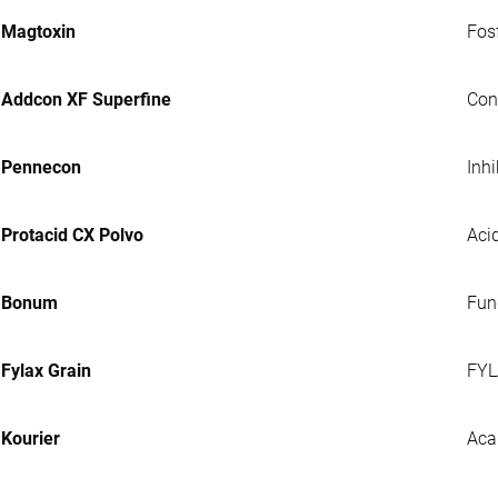
Magtoxin
Fosf
Addcon XF Superfine
Con
Pennecon
Inh
Protacid CX Polvo
Acid
Bonum
Fung
Fylax Grain
FYL
Kourier
Aca