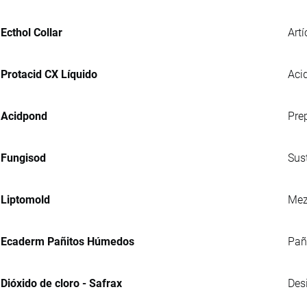
Ecthol Collar
Artí
Protacid CX Líquido
Acid
Acidpond
Pre
Fungisod
Sus
Liptomold
Mez
Ecaderm Pañitos Húmedos
Pañ
Dióxido de cloro - Safrax
Des