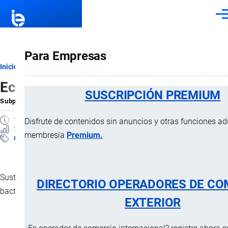
Pasar al contenido principal
Men
Para Empresas
Ruta
Inicio
Subpartidas Arancelarias
Ecaderm Shampoo de Avena
de
SUSCRIPCIÓN PREMIUM
Subpartida Arancelaria
por
Importaciones …
, 11 Enero, 2025
navegación
1 MINUTO
Disfrute de contenidos sin anuncios y otras funciones a
7 VISTAS
membresía
Premium.
Clasificación Arancelaria
Sustancia con un gran poder germicida, elimina virus, hongos y
DIRECTORIO OPERADORES DE CO
bacterias.
EXTERIOR