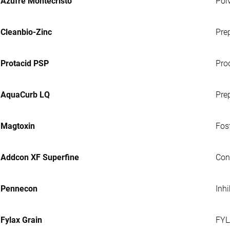
Azufre Montecristo
Pol
Cleanbio-Zinc
Pre
Protacid PSP
Pro
AquaCurb LQ
Pre
Magtoxin
Fosf
Addcon XF Superfine
Con
Pennecon
Inh
Fylax Grain
FYL