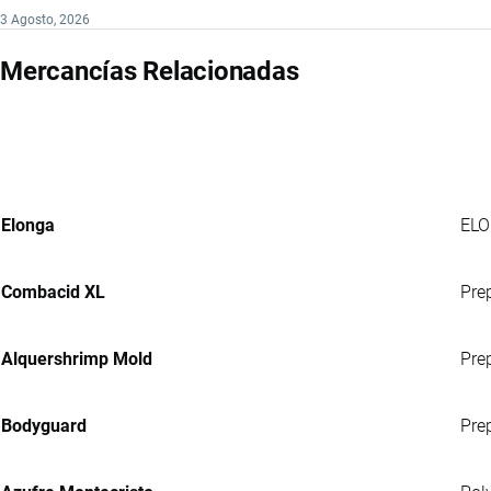
3 Agosto, 2026
Mercancías Relacionadas
Elonga
ELO
Combacid XL
Pre
Alquershrimp Mold
Prep
Bodyguard
Pre