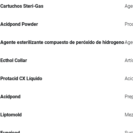
Cartuchos Steri-Gas
Age
Acidpond Powder
Pro
Agente esterilizante compuesto de peróxido de hidrogeno
Age
Ecthol Collar
Artí
Protacid CX Líquido
Acid
Acidpond
Pre
Liptomold
Mez
Fungisod
Sus