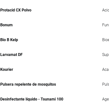
Protacid CX Polvo
Acid
Bonum
Fung
Bio B Kelp
Bio
Larvamat DF
Sup
Kourier
Aca
Pulsera repelente de mosquitos
Pul
Desinfectante líquido - Tsunami 100
Agen