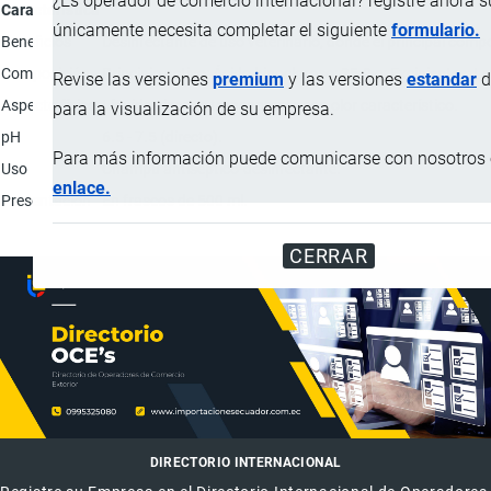
¿Es operador de comercio internacional? registre ahora 
Característica
únicamente necesita completar el siguiente
formulario.
Beneficios
Desinfectante de uso veterinario, donde el principal compo
Composición
Principio activo: Ácido hipocloroso: 25.0 g; Excipientes: 
Revise las versiones
premium
y las versiones
estandar
d
Aspecto físico
Líquido viscoso transparente con olor característico.
para la visualización de su empresa.
pH
6.5 - 7.5 (directo).
Para más información puede comunicarse con nosotros e
Uso
Champú antiséptico-desinfectante.
enlace.
Presentación
En frascos de 500 ml.
CERRAR
DIRECTORIO INTERNACIONAL