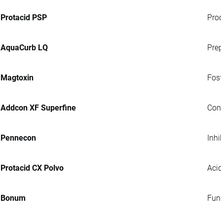
Protacid PSP
Pro
AquaCurb LQ
Pre
Magtoxin
Fosf
Addcon XF Superfine
Con
Pennecon
Inh
Protacid CX Polvo
Acid
Bonum
Fung