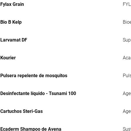
Fylax Grain
FYL
Bio B Kelp
Bio
Larvamat DF
Sup
Kourier
Aca
Pulsera repelente de mosquitos
Pul
Desinfectante líquido - Tsunami 100
Agen
Cartuchos Steri-Gas
Age
Ecaderm Shampoo de Avena
Sus