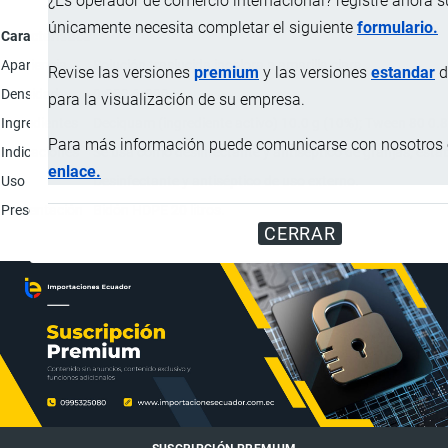
¿Es operador de comercio internacional? registre ahora 
únicamente necesita completar el siguiente
formulario.
Característica
Apariencia
Solución traslucida incolora a amarilla clara.
Revise las versiones
premium
y las versiones
estandar
d
Densidad
0.990-1.000
para la visualización de su empresa.
Ingredientes
Deciquam (ingrediente activo) 10.0 g (10%); Tween 80 0.8
Para más información puede comunicarse con nosotros e
Indicaciones
Se usa como desinfectante y antiséptico de granjas, establo
enlace.
Uso
Desinfectante y antiséptico de uso externo.
Presentación
Bidón HDPE 20 litros.
CERRAR