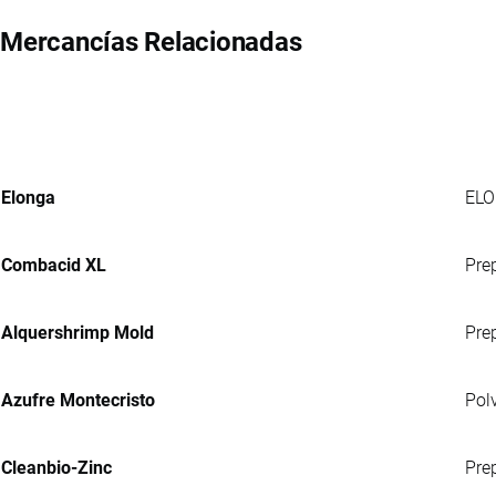
Mercancías Relacionadas
Elonga
ELO
Combacid XL
Pre
Alquershrimp Mold
Prep
Azufre Montecristo
Pol
Cleanbio-Zinc
Pre