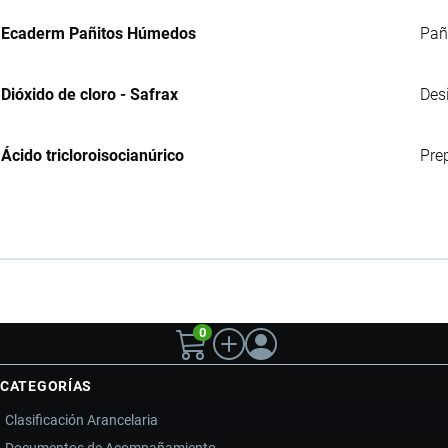
Ecaderm Pañitos Húmedos
Pañ
Dióxido de cloro - Safrax
Des
Ácido tricloroisocianúrico
Prep
0
CATEGORÍAS
Clasificación Arancelaria