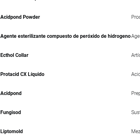
Acidpond Powder
Pro
Agente esterilizante compuesto de peróxido de hidrogeno
Age
Ecthol Collar
Artí
Protacid CX Líquido
Acid
Acidpond
Pre
Fungisod
Sus
Liptomold
Mez