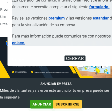
¿Es operador de comercio internacional? registre ahora 
Característica
únicamente necesita completar el siguiente
formulario.
Proceso de elaboración
Recepción y control de ingredientes; Gestión de 
Uso
Para reducir el número de patógenos y limitar los
Revise las versiones
premium
y las versiones
estandar
d
Presentación
Sacos de 25 kg.
para la visualización de su empresa.
Para más información puede comunicarse con nosotros e
enlace.
CERRAR
ANUNCIAR EMPRESA
Miles de visitantes ya vieron este anuncio, tu empresa puede ser
la siguiente
ANUNCIAR
SUSCRIBIRSE