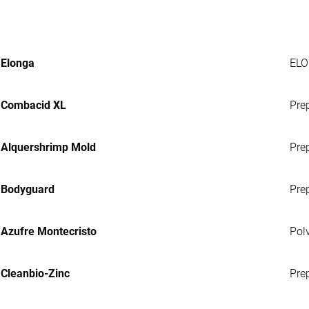
Elonga
ELO
Combacid XL
Pre
Alquershrimp Mold
Prep
Bodyguard
Pre
Azufre Montecristo
Pol
Cleanbio-Zinc
Pre