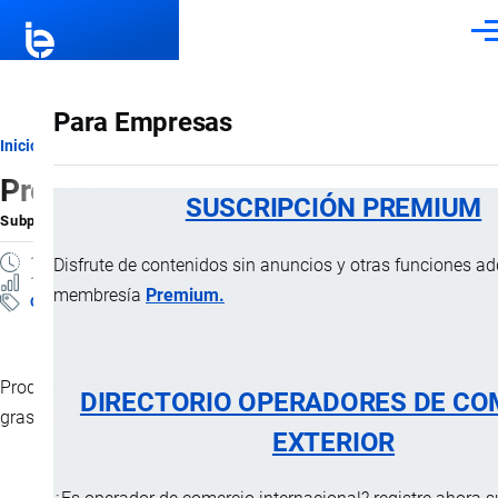
Pasar al contenido principal
Men
Para Empresas
Ruta
Inicio
Subpartidas Arancelarias
Profibac
de
SUSCRIPCIÓN PREMIUM
Subpartida Arancelaria
por
Importaciones …
, 3 Julio, 2025
navegación
1 MINUTO
Disfrute de contenidos sin anuncios y otras funciones a
17 VISTAS
membresía
Premium.
Clasificación Arancelaria
Producto veterinario de uso acuícola compuesto de ácidos
DIRECTORIO OPERADORES DE CO
grasos y extractos vegetales.
EXTERIOR