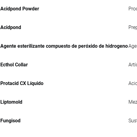
Acidpond Powder
Pro
Acidpond
Pre
Agente esterilizante compuesto de peróxido de hidrogeno
Age
Ecthol Collar
Artí
Protacid CX Líquido
Acid
Liptomold
Mez
Fungisod
Sus