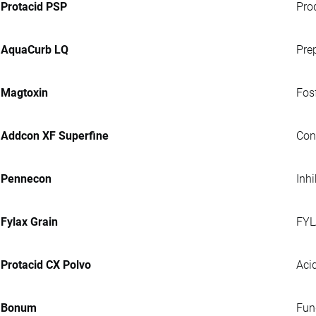
Protacid PSP
Pro
AquaCurb LQ
Pre
Magtoxin
Fosf
Addcon XF Superfine
Con
Pennecon
Inh
Fylax Grain
FYL
Protacid CX Polvo
Acid
Bonum
Fung