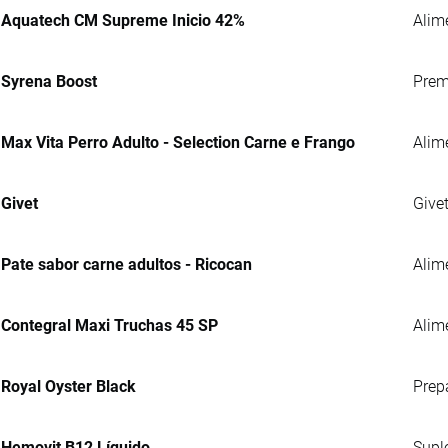
Aquatech CM Supreme Inicio 42%
Alim
Syrena Boost
Prem
Max Vita Perro Adulto - Selection Carne e Frango
Alim
Givet
Give
Pate sabor carne adultos - Ricocan
Alim
Contegral Maxi Truchas 45 SP
Alime
Royal Oyster Black
Prep
Hemovit B12 Líquido
Supl