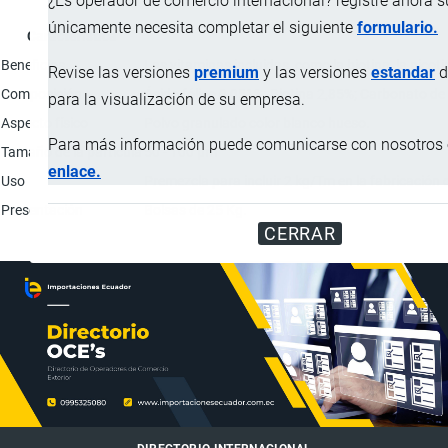
¿Es operador de comercio internacional? registre ahora 
únicamente necesita completar el siguiente
formulario.
Característica
Beneficios
Las vitaminas incluidas, como la biotina, la nico
Revise las versiones
premium
y las versiones
estandar
d
Composición
Ácido fólico 0,051%; Biotina 2,85%; Carbonato de
para la visualización de su empresa.
Aspecto físico
Polvo granulado color blanco hueso.
Para más información puede comunicarse con nosotros e
Tamaño de la partícula
50 - 100 µm
enlace.
Uso
Premezcla para incluir 2 kg/Tm en la fabricació
Presentación
Bolsas de 25 Kg.
CERRAR