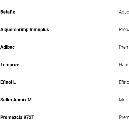
Betafix
Adso
Alquershrimp Inmuplus
Prep
Adibac
Prem
Tempro+
Hari
Efinol L
Efin
Selko Aomix M
Mezc
Premezcla 972T
Preme