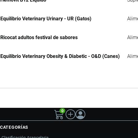
Equilibrio Veterinary Urinary - UR (Gatos)
Alim
Ricocat adultos festival de sabores
Alim
Equilibrio Veterinary Obesity & Diabetic - O&D (Canes)
Alim
0
CATEGORÍAS
Clasificación Arancelaria