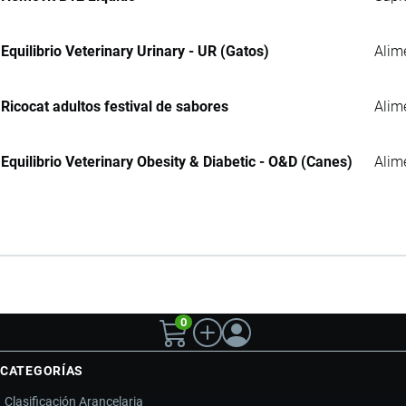
Equilibrio Veterinary Urinary - UR (Gatos)
Alim
Ricocat adultos festival de sabores
Alim
Equilibrio Veterinary Obesity & Diabetic - O&D (Canes)
Alim
0
CATEGORÍAS
Clasificación Arancelaria