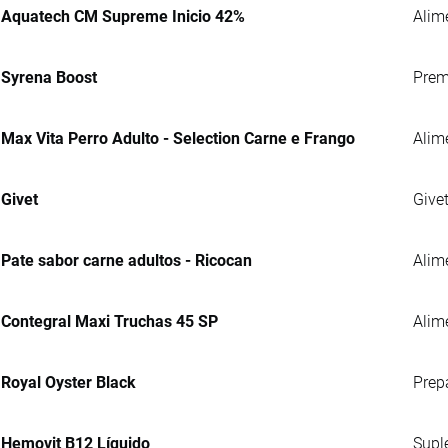
Aquatech CM Supreme Inicio 42%
Alim
Syrena Boost
Prem
Max Vita Perro Adulto - Selection Carne e Frango
Alim
Givet
Give
Pate sabor carne adultos - Ricocan
Alim
Contegral Maxi Truchas 45 SP
Alime
Royal Oyster Black
Prep
Hemovit B12 Líquido
Supl