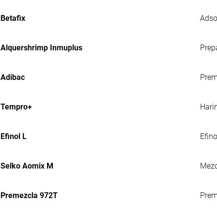
Betafix
Adso
Alquershrimp Inmuplus
Prep
Adibac
Prem
Tempro+
Hari
Efinol L
Efin
Selko Aomix M
Mezc
Premezcla 972T
Preme