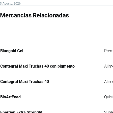
3 Agosto, 2026
Mercancías Relacionadas
Bluegold Gel
Prem
Contegral Maxi Truchas 40 con pigmento
Alim
Contegral Maxi Truchas 40
Alim
BioArtFeed
Quis
Energen Extra Strenght
Supl