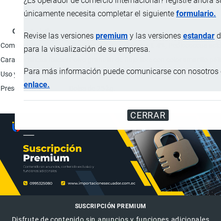
¿Es operador de comercio internacional? registre ahora 
únicamente necesita completar el siguiente
formulario.
Característica
Revise las versiones
premium
y las versiones
estandar
d
Composición
Vitamina C 6.2%; Vitamina E 4%; Pediococcus acid
para la visualización de su empresa.
Características físicas
Polvo granular de flujo libre con color amarillo pá
Para más información puede comunicarse con nosotros e
Uso y dosificación
Incorporar mezclado con el alimento balanceado a u
enlace.
Presentación
Bolsa de 25 kg.
CERRAR
SUSCRIPCIÓN PREMIUM
Disfrute de contenido sin anuncios y funciones adicionales