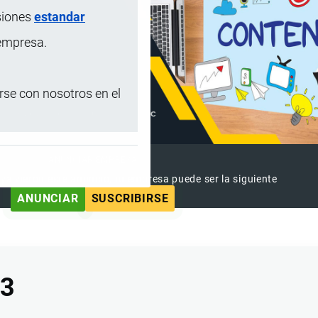
siones
estandar
 empresa.
se con nosotros en el
ANUNCIAR EMPRESA
 ya vieron este anuncio, tu empresa puede ser la siguiente
ANUNCIAR
SUSCRIBIRSE
13