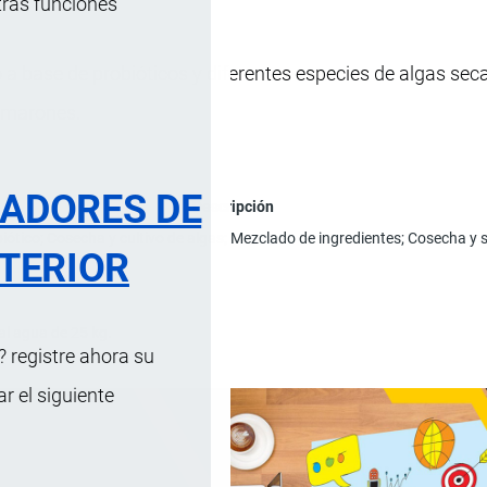
tras funciones
a base de probióticos y diferentes especies de algas sec
amarones.
RADORES DE
Descripción
iótico; Cosecha y cultivo de algas; Mezclado de ingredientes; Cosecha y 
TERIOR
al agua de 25 kg.
 registre ahora su
 el siguiente