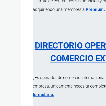
Disfrute de contenidos sin anuncios y o
adquiriendo una membresía
Premium.
Suplemento nutricional formulado 
especiales, para el consumo de c
DIRECTORIO OPE
Característica
Proceso de elaboración
Producción de prob
COMERCIO EX
Tamaño partículas
< 250 micras
Uso
Acuicultura.
Presentación
Bolsas resistentes 
¿Es operador de comercio internacional?
empresa, únicamente necesita completar
formulario.