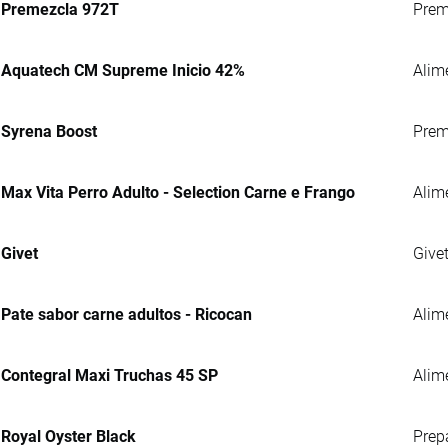
Premezcla 972T
Preme
Aquatech CM Supreme Inicio 42%
Alim
Syrena Boost
Prem
Max Vita Perro Adulto - Selection Carne e Frango
Alim
Givet
Give
Pate sabor carne adultos - Ricocan
Alim
Contegral Maxi Truchas 45 SP
Alime
Royal Oyster Black
Prep