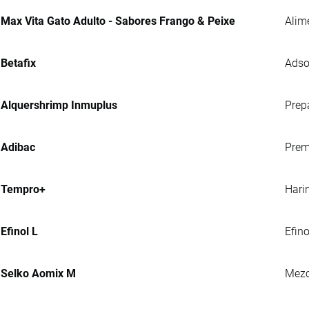
Max Vita Gato Adulto - Sabores Frango & Peixe
Alim
Betafix
Adso
Alquershrimp Inmuplus
Prep
Adibac
Prem
Tempro+
Hari
Efinol L
Efin
Selko Aomix M
Mezc