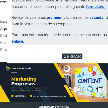
¿Es operador de comercio internacional? registre ahora 
comprometido.
únicamente necesita completar el siguiente
formulario.
Revise las versiones
premium
y las versiones
estandar
d
Característica
para la visualización de su empresa.
Aspecto
Comprimidos de color marrón.
Para más información puede comunicarse con nosotros e
Dosificación
Forma oral una vez al día durante al menos 30 días y acor
enlace.
Composición
Producto de levadura de Saccharomyces cerevisiae (Nucl
Presentación
Botes de 20 y 40 comprimidos así como en packs de 200
CERRAR
ANUNCIAR EMPRESA