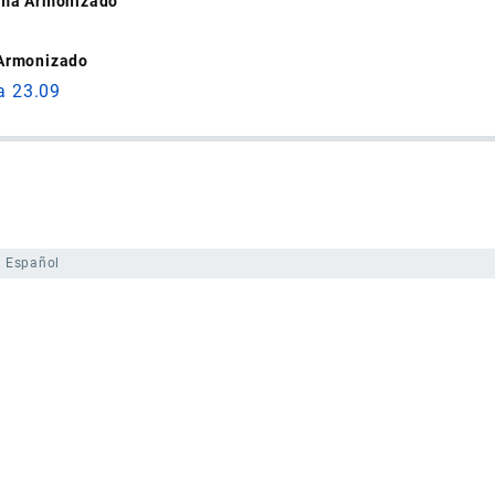
tema Armonizado
 Armonizado
a 23.09
Español