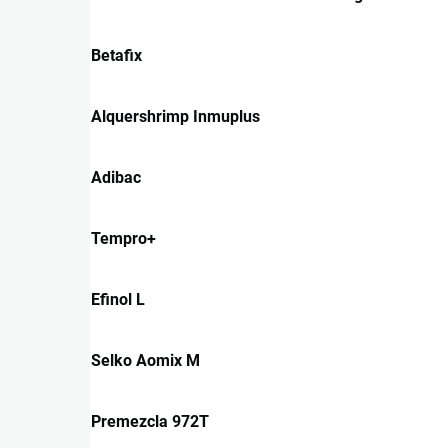
Betafix
Alquershrimp Inmuplus
Adibac
Tempro+
Efinol L
Selko Aomix M
Premezcla 972T