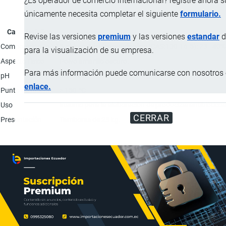
¿Es operador de comercio internacional? registre ahora 
únicamente necesita completar el siguiente
formulario.
Característica
Revise las versiones
premium
y las versiones
estandar
d
Composición (p/v)
5-chloro-8-hydroxyquinoline (CAS:130-16-5): 23 - 40%;
para la visualización de su empresa.
Aspecto físico
Polvo amarillo oscuro.
Para más información puede comunicarse con nosotros e
pH
5.8 - 5.9
enlace.
Punto de fusión
> 150 ºC
Uso
Insumo para la elaboración de productos antibióticos 
CERRAR
Presentación
Tambores de 25 kg.