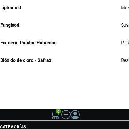
Liptomold
Mez
Fungisod
Sus
Ecaderm Pañitos Húmedos
Pañ
Dióxido de cloro - Safrax
Des
0
CATEGORÍAS