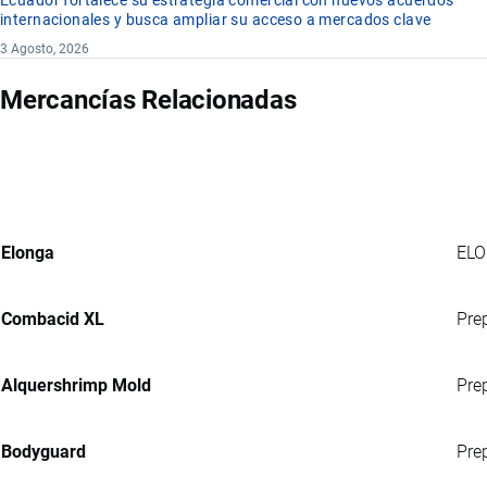
Ecuador fortalece su estrategia comercial con nuevos acuerdos
internacionales y busca ampliar su acceso a mercados clave
3 Agosto, 2026
Mercancías Relacionadas
Elonga
ELO
Combacid XL
Pre
Alquershrimp Mold
Prep
Bodyguard
Pre