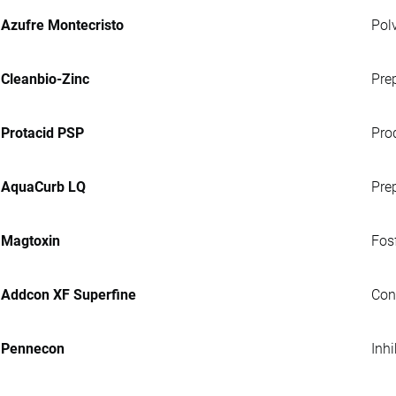
Azufre Montecristo
Pol
Cleanbio-Zinc
Pre
Protacid PSP
Pro
AquaCurb LQ
Pre
Magtoxin
Fosf
Addcon XF Superfine
Con
Pennecon
Inh