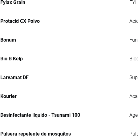
Fylax Grain
FYL
Protacid CX Polvo
Acid
Bonum
Fung
Bio B Kelp
Bio
Larvamat DF
Sup
Kourier
Aca
Desinfectante líquido - Tsunami 100
Agen
Pulsera repelente de mosquitos
Pul