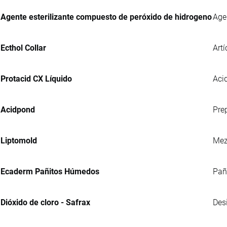
Agente esterilizante compuesto de peróxido de hidrogeno
Age
Ecthol Collar
Artí
Protacid CX Líquido
Acid
Acidpond
Pre
Liptomold
Mez
Ecaderm Pañitos Húmedos
Pañ
Dióxido de cloro - Safrax
Des