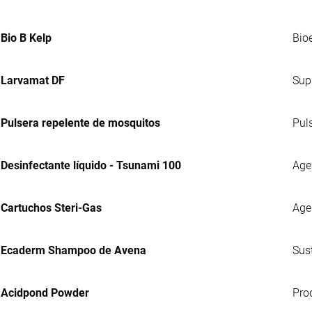
Bio B Kelp
Bio
Larvamat DF
Sup
Pulsera repelente de mosquitos
Pul
Desinfectante líquido - Tsunami 100
Agen
Cartuchos Steri-Gas
Age
Ecaderm Shampoo de Avena
Sus
Acidpond Powder
Pro