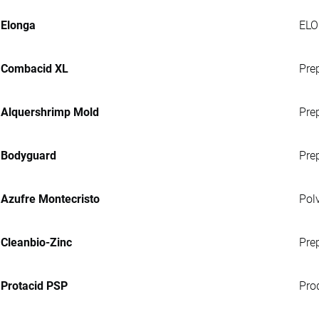
Elonga
ELO
Combacid XL
Pre
Alquershrimp Mold
Prep
Bodyguard
Pre
Azufre Montecristo
Pol
Cleanbio-Zinc
Pre
Protacid PSP
Pro