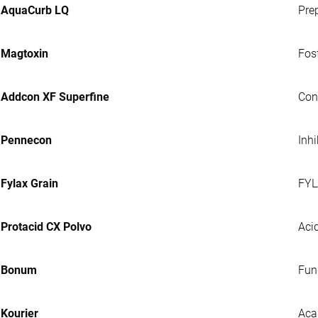
AquaCurb LQ
Pre
Magtoxin
Fosf
Addcon XF Superfine
Con
Pennecon
Inh
Fylax Grain
FYL
Protacid CX Polvo
Acid
Bonum
Fung
Kourier
Aca