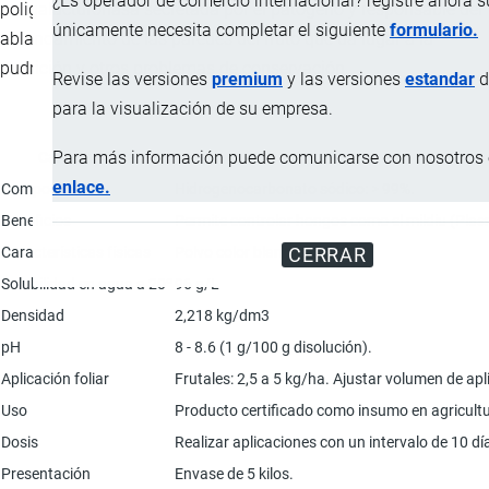
¿Es operador de comercio internacional? registre ahora 
poligalacturonasa secretada por el patógeno y responsable del
únicamente necesita completar el siguiente
formulario.
ablandamiento de las paredes del fruto que da lugar a la
pudrición y otros problemas de conservación.
Revise las versiones
premium
y las versiones
estandar
d
para la visualización de su empresa.
Para más información puede comunicarse con nosotros e
Característica
enlace.
Composición
Hidrogenocarbonato sódico: > 99%.
Beneficios
Permite controlar hongos como el mildiu (Plasmo
Características físicas
Polvo color blanco.
CERRAR
Solubilidad en agua a 20º
96 g/L
Densidad
2,218 kg/dm3
pH
8 - 8.6 (1 g/100 g disolución).
Aplicación foliar
Frutales: 2,5 a 5 kg/ha. Ajustar volumen de apl
Uso
Producto certificado como insumo en agricultu
Dosis
Realizar aplicaciones con un intervalo de 10 dí
Presentación
Envase de 5 kilos.