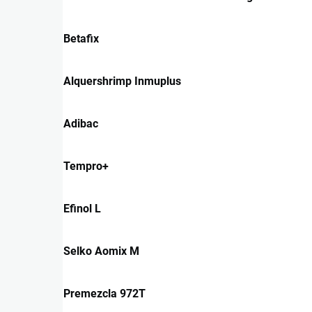
Betafix
Alquershrimp Inmuplus
Adibac
Tempro+
Efinol L
Selko Aomix M
Premezcla 972T