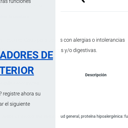
tras funciones
s …
, 21 Diciembre, 2024
ción Arancelaria
s, recomendado para perros con alergias o intolerancias
ifestaciones dermatológicas y/o digestivas.
RADORES DE
TERIOR
Descripción
e galleta color marrón.
 registre ahora su
 el siguiente
Ayuda a mantener una buena salud general, proteína hipoalergénica: fue