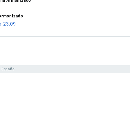
tema Armonizado
 Armonizado
a 23.09
Español