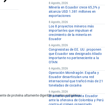
8 Agosto, 2026
Minería en Ecuador crece 65,3% y
alcanza USD 1.381 millones en
exportaciones
8 Agosto, 2026
Los 8 proyectos mineros más
importantes que impulsan el
crecimiento de la minería en
Ecuador
6 Agosto, 2026
Congresistas de EE. UU. proponen
que Ecuador sea designado Aliado
Importante no perteneciente a la
OTAN
6 Agosto, 2026
Operación Mondragón: España y
Ecuador desarticulan una red
internacional que traficó más de 21
toneladas de cocaína
6 Agosto, 2026
nte de proteína altamente digerible y menos antigénica.
El desafío que enfrenta Ecuador
ante la ofensiva de Colombia y Perú
contra el crimen organizado