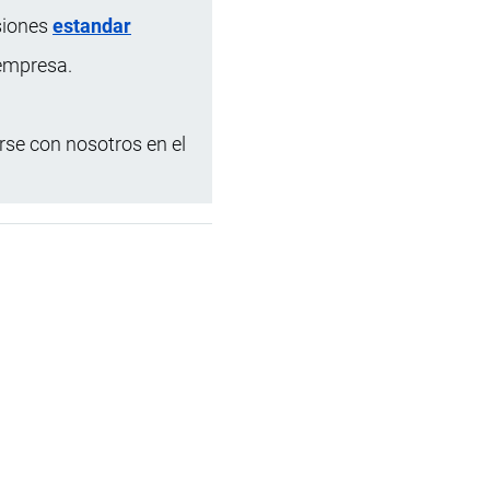
siones
estandar
 empresa.
se con nosotros en el