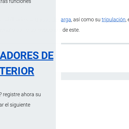
tras funciones
 habilitado y la
unidad de carga
, así como su
tripulación
,
ional o como consecuencia de este.
RADORES DE
TERIOR
Español
 registre ahora su
 el siguiente