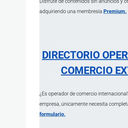
Disfrute de contenidos sin anuncios y o
adquiriendo una membresía
Premium.
Circulación que efectúa el vehículo
realización del
transporte
internac
DIRECTORIO OPE
COMERCIO EX
Actualizado el 9 Septiembre, 2024
¿Es operador de comercio internacional?
empresa, únicamente necesita completar
formulario.