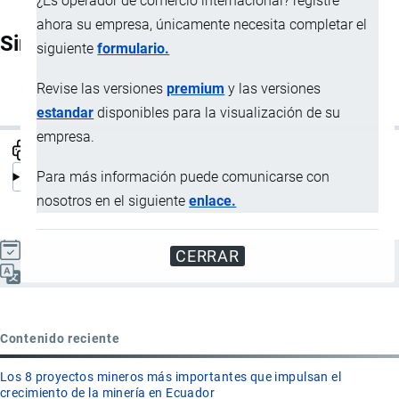
¿Es operador de comercio internacional? registre
ahora su empresa, únicamente necesita completar el
Sinónimos
siguiente
formulario.
Revise las versiones
premium
y las versiones
Carga
estandar
disponibles para la visualización de su
empresa.
Para más información puede comunicarse con
nosotros en el siguiente
enlace.
Actualizado el 8 Septiembre, 2024
CERRAR
Español
Contenido reciente
Los 8 proyectos mineros más importantes que impulsan el
crecimiento de la minería en Ecuador