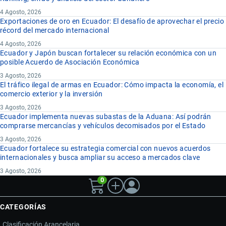
4 Agosto, 2026
Exportaciones de oro en Ecuador: El desafío de aprovechar el precio
récord del mercado internacional
4 Agosto, 2026
Ecuador y Japón buscan fortalecer su relación económica con un
posible Acuerdo de Asociación Económica
3 Agosto, 2026
El tráfico ilegal de armas en Ecuador: Cómo impacta la economía, el
comercio exterior y la inversión
3 Agosto, 2026
Ecuador implementa nuevas subastas de la Aduana: Así podrán
comprarse mercancías y vehículos decomisados por el Estado
3 Agosto, 2026
Ecuador fortalece su estrategia comercial con nuevos acuerdos
internacionales y busca ampliar su acceso a mercados clave
3 Agosto, 2026
0
CATEGORÍAS
Clasificación Arancelaria