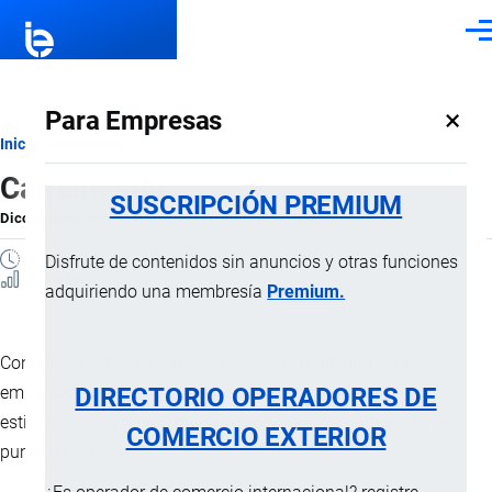
Pasar al contenido principal
Men
×
Para Empresas
Ruta
Inicio
Diccionario
Cargamento
de
SUSCRIPCIÓN PREMIUM
Diccionario
por
Importaciones …
, 8 Septiembre, 2024
navegación
1 MINUTO
Disfrute de contenidos sin anuncios y otras funciones
3 Vistas
adquiriendo una membresía
Premium.
Conjunto de efectos o mercancías que pudiendo estar
DIRECTORIO OPERADORES DE
embaladas o sin embalar, son susceptibles de embarcase y
estibarse en un
medio de transporte
para trasladarse de un
COMERCIO EXTERIOR
punto a otro.