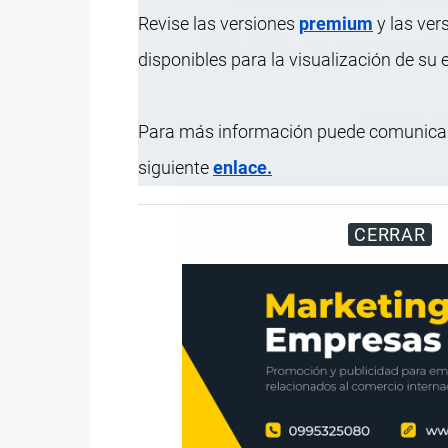
Revise las versiones
premium
y las ver
35.03, y manufa
disponibles para la visualización de su
ÍNDICE 
Para más información puede comunicar
siguiente
enlace.
CERRAR