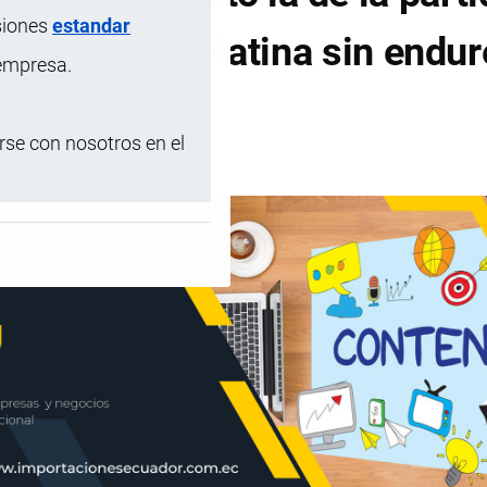
siones
estandar
cturas de gelatina sin endur
 empresa.
DE CONTENIDOS
se con nosotros en el