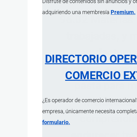
Disfrute de contenidos sin anuncios y o
adquiriendo una membresía
Premium.
96.02 Materias v
trabajadas, y 
manufacturas 
DIRECTORIO OPE
parafina, estea
COMERCIO EX
pasta para 
moldeadas 
¿Es operador de comercio internacional?
empresa, únicamente necesita completar
comprendida
formulario.
endurecer trab