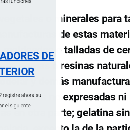
tras funciones
egetales o minerales para ta
manufacturas de estas materi
moldeadas o talladas de cer
RADORES DE
rina, gomas o resinas natural
TERIOR
modelar y demás manufactur
o talladas no expresadas ni
 registre ahora su
 el siguiente
s en otra parte; gelatina si
ajada, excepto la de la parti