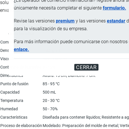
¿Es operador de comercio internacional? registre ahora 
solución ecológica y eficiente para las necesidades de
únicamente necesita completar el siguiente
formulario.
envasado.
Revise las versiones
premium
y las versiones
estandar
d
para la visualización de su empresa.
Característica
Para más información puede comunicarse con nosotros e
Composición
20 gr de agar-agar; 2 gr de pectina en polvo; 1 l 
enlace.
Densidad
1.02 g/mL
Viscosidad
500 - 1000 cP
CERRAR
Contenido de humedad
8 - 12%
Dimensiones
Altura: 15 cm; Diámetro: 7 cm.
Punto de fusión
85 - 95 °C
Capacidad
500 mL
Temperatura
20 - 30 °C
Humedad
50 - 70%
Características
Diseñada para contener líquidos; Resistente a ag
Proceso de elaboración
Modelado: Preparación del molde de metal; Vertido 