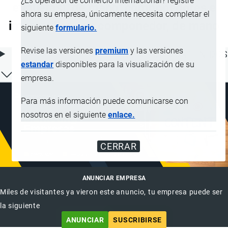
¿Es operador de comercio internacional? registre
etiquetas), de mano; componedores e
ahora su empresa, únicamente necesita completar el
imprentillas con componedor, de mano
siguiente
formulario.
Revise las versiones
premium
y las versiones
ÍNDICE DE CONTENIDOS
estandar
disponibles para la visualización de su
empresa.
Para más información puede comunicarse con
nosotros en el siguiente
enlace.
CERRAR
ANUNCIAR EMPRESA
Miles de visitantes ya vieron este anuncio, tu empresa puede ser
la siguiente
ANUNCIAR
SUSCRIBIRSE