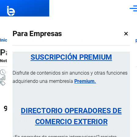
Pasar al contenido principal
Men
×
Para Empresas
Ruta
Inicio
Notas Explicativas del Sistema Armonizado
Sección XX
Cap
Partida 96.11
de
SUSCRIPCIÓN PREMIUM
Nota Explicativa
por
Importaciones …
, 22 Julio, 2024
navegación
2 MINUTOS
Disfrute de contenidos sin anuncios y otras funciones
6 VISTAS
adquiriendo una membresía
Premium.
Notas Explicativas
Clasificación Arancelaria
96.11 Fechadores, sellos, numeradores,
DIRECTORIO OPERADORES DE
timbradores y artículos similares
COMERCIO EXTERIOR
(incluidos los aparatos para imprimir