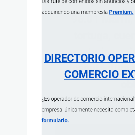
Disfrute de contenidos sin anuncios y o
adquiriendo una membresía
Premium.
96.01 Marfil
tortuga, cuer
materias anim
DIRECTORIO OPE
manufacturas 
COMERCIO EX
ob
¿Es operador de comercio internacional?
ÍNDICE 
empresa, únicamente necesita completar
formulario.