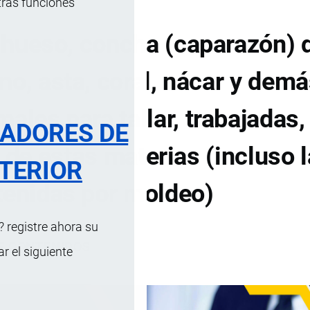
tras funciones
, hueso, concha (caparazón) 
no, asta, coral, nácar y dem
ales para tallar, trabajadas,
RADORES DE
de estas materias (incluso 
TERIOR
tenidas por moldeo)
 registre ahora su
DE CONTENIDOS
 el siguiente