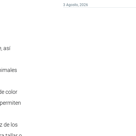
3 Agosto, 2026
a
, así
animales
de color
 permiten
z de los
a tallar o