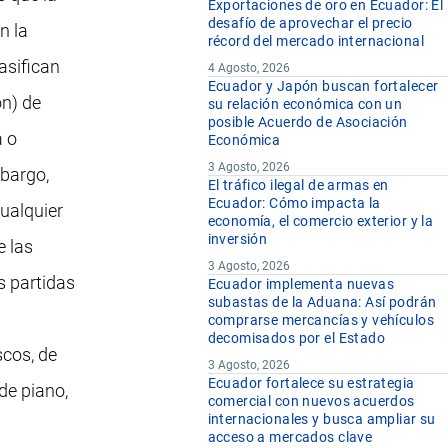
Exportaciones de oro en Ecuador: El
desafío de aprovechar el precio
n la
récord del mercado internacional
asifican
4 Agosto, 2026
Ecuador y Japón buscan fortalecer
ón) de
su relación económica con un
posible Acuerdo de Asociación
a o
Económica
3 Agosto, 2026
mbargo,
El tráfico ilegal de armas en
Ecuador: Cómo impacta la
ualquier
economía, el comercio exterior y la
inversión
e las
3 Agosto, 2026
s partidas
Ecuador implementa nuevas
subastas de la Aduana: Así podrán
comprarse mercancías y vehículos
decomisados por el Estado
scos, de
3 Agosto, 2026
Ecuador fortalece su estrategia
 de piano,
comercial con nuevos acuerdos
internacionales y busca ampliar su
acceso a mercados clave