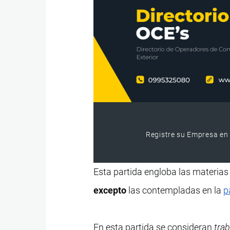
Registre su Empresa en 
Esta partida engloba las materias
excepto
las contempladas en la
p
En esta partida se consideran
tra