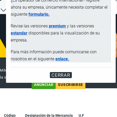
¿Es operador de comercio internacional? registre
ahora su empresa, únicamente necesita completar el
siguiente
formulario.
Revise las versiones
premium
y las versiones
estandar
disponibles para la visualización de su
empresa.
Para más información puede comunicarse con
nosotros en el siguiente
enlace.
ANUNCIAR EMPRESA
Miles de visitantes ya vieron este anuncio, tu empresa puede ser
CERRAR
la siguiente
ANUNCIAR
SUSCRIBIRSE
Código
Designación de la Mercancía
U.F