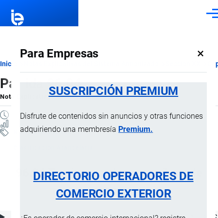
Pasar al contenido principal
Men
×
Para Empresas
Ruta
Inicio
Notas Explicativas del Sistema Armonizado
Sección XX
Cap
Partida 96.04
de
SUSCRIPCIÓN PREMIUM
Nota Explicativa
por
Importaciones …
, 22 Julio, 2024
navegación
2 MINUTOS
Disfrute de contenidos sin anuncios y otras funciones
2 VISTAS
adquiriendo una membresía
Premium.
Notas Explicativas
Clasificación Arancelaria
96.04 Tamices, cedazos y cribas, de
DIRECTORIO OPERADORES DE
mano
COMERCIO EXTERIOR
ÍNDICE DE CONTENIDOS