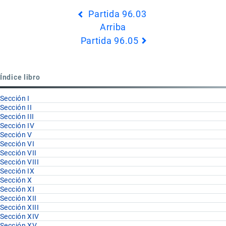
Enlaces
Partida 96.03
transversales
Arriba
de
Partida 96.05
Book
para
Partida
Índice libro
96.04
Sección I
Sección II
Sección III
Sección IV
Sección V
Sección VI
Sección VII
Sección VIII
Sección IX
Sección X
Sección XI
Sección XII
Sección XIII
Sección XIV
Sección XV