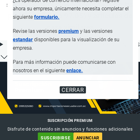
¿Es operador de comercio internacional? registre
similares; señuelos (excepto los de las
ahora su empresa, únicamente necesita completar el
partidas 92.08 o 97.05) y artículos de
siguiente
formulario.
caza similares
Revise las versiones
premium
y las versiones
estandar
disponibles para la visualización de su
ÍNDICE DE CONTENIDOS
empresa.
Para más información puede comunicarse con
nosotros en el siguiente
enlace.
CERRAR
SUSCRIPCIÓN PREMIUM
Disfrute de contenido sin anuncios y funciones adicionales
SUSCRIBIRSE
ANUNCIAR