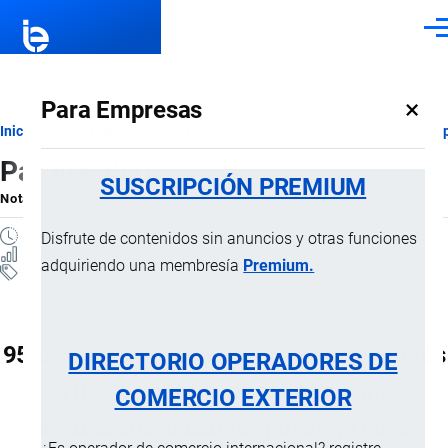
Pasar al contenido principal
Men
×
Para Empresas
Ruta
Inicio
Notas Explicativas del Sistema Armonizado
Sección XX
Cap
Partida 95.07
de
SUSCRIPCIÓN PREMIUM
Nota Explicativa
por
Importaciones …
, 22 Julio, 2024
navegación
2 MINUTOS
Disfrute de contenidos sin anuncios y otras funciones
3 VISTAS
adquiriendo una membresía
Premium.
Notas Explicativas
Clasificación Arancelaria
95.07 Cañas de pescar, anzuelos y demás
DIRECTORIO OPERADORES DE
artículos para la pesca con caña;
COMERCIO EXTERIOR
salabardos, cazamariposas y redes