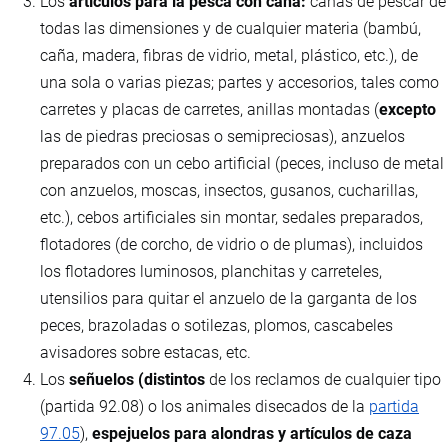
Los
artículos para la pesca con caña:
cañas de pescar de
todas las dimensiones y de cualquier materia (bambú,
caña, madera, fibras de vidrio, metal, plástico, etc.), de
una sola o varias piezas; partes y accesorios, tales como
carretes y placas de carretes, anillas montadas (
excepto
las de piedras preciosas o semipreciosas), anzuelos
preparados con un cebo artificial (peces, incluso de metal
con anzuelos, moscas, insectos, gusanos, cucharillas,
etc.), cebos artificiales sin montar, sedales preparados,
flotadores (de corcho, de vidrio o de plumas), incluidos
los flotadores luminosos, planchitas y carreteles,
utensilios para quitar el anzuelo de la garganta de los
peces, brazoladas o sotilezas, plomos, cascabeles
avisadores sobre estacas, etc.
Los
señuelos (distintos
de los reclamos de cualquier tipo
(partida 92.08) o los animales disecados de la
partida
97.05
),
espejuelos para alondras y artículos de caza