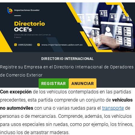
DIRECTORIO INTERNACIONAL
Registre su Empresa en el Directorio Internacional de Operadores
de Comercio Exterior
REGISTRAR
ANUNCIAR
Con excepción
de los vehículos contemplados en las partidas
precedentes, esta partida comprende un conjunto de
vehículos
no automóviles
con una o varias ruedas para el
transporte
de
personas o de mercancías. Comprende, además, los vehículos
para usos especiales sin ruedas, como por ejemplo, los trineos,
incluso los de arrastrar maderas.