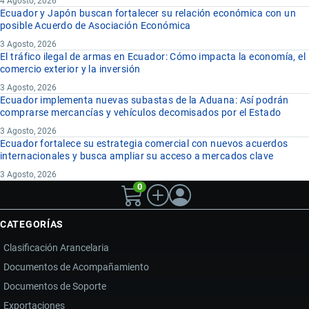
4 Agosto, 2026
Ecuador y Japón buscan fortalecer su relación económica con un
posible Acuerdo de Asociación Económica
3 Agosto, 2026
El tráfico ilegal de armas en Ecuador: Cómo impacta la economía, el
comercio exterior y la inversión
3 Agosto, 2026
Ecuador implementa nuevas subastas de la Aduana: Así podrán
comprarse mercancías y vehículos decomisados por el Estado
3 Agosto, 2026
Ecuador fortalece su estrategia comercial con nuevos acuerdos
internacionales y busca ampliar su acceso a mercados clave
3 Agosto, 2026
0
CATEGORÍAS
Clasificación Arancelaria
Documentos de Acompañamiento
Documentos de Soporte
Exportaciones