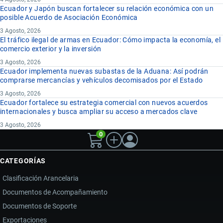
Ecuador y Japón buscan fortalecer su relación económica con un
posible Acuerdo de Asociación Económica
3 Agosto, 2026
El tráfico ilegal de armas en Ecuador: Cómo impacta la economía, el
comercio exterior y la inversión
3 Agosto, 2026
Ecuador implementa nuevas subastas de la Aduana: Así podrán
comprarse mercancías y vehículos decomisados por el Estado
3 Agosto, 2026
Ecuador fortalece su estrategia comercial con nuevos acuerdos
internacionales y busca ampliar su acceso a mercados clave
3 Agosto, 2026
0
CATEGORÍAS
Clasificación Arancelaria
Documentos de Acompañamiento
Documentos de Soporte
Exportaciones