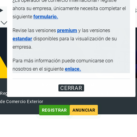
¿Es operador de comercio internacional? registre
ahora su empresa, únicamente necesita completar el
ÍNDICE DE CONTENIDOS
siguiente
formulario.
Revise las versiones
premium
y las versiones
estandar
disponibles para la visualización de su
empresa.
Para más información puede comunicarse con
nosotros en el siguiente
enlace.
DIRECTORIO INTERNACIONAL
CERRAR
Registre su Empresa en el Directorio Internacional de Operadores
de Comercio Exterior
REGISTRAR
ANUNCIAR