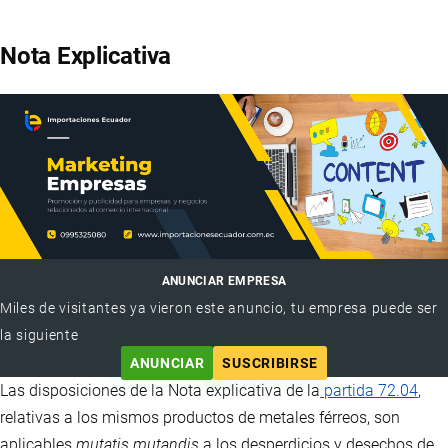
Nota Explicativa
ANUNCIAR EMPRESA
Miles de visitantes ya vieron este anuncio, tu empresa puede ser
la siguiente
ANUNCIAR
SUSCRIBIRSE
Las disposiciones de la Nota explicativa de la
partida 72.04
,
relativas a los mismos productos de metales férreos, son
aplicables
mutatis mutandis
a los desperdicios y desechos de