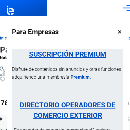
Pasar al contenido principal
Men
×
Para Empresas
Ruta
Inicio
Notas Explicativas del Sistema Armonizado
Sección XV
Cap
Partida 78.02
de
SUSCRIPCIÓN PREMIUM
Nota Explicativa
por
Importaciones …
, 21 Julio, 2024
navegación
1 MINUTO
Disfrute de contenidos sin anuncios y otras funciones
2 VISTAS
adquiriendo una membresía
Premium.
Notas Explicativas
Clasificación Arancelaria
78.02 Desperdicios y desechos, de plomo
DIRECTORIO OPERADORES DE
COMERCIO EXTERIOR
ÍNDICE DE CONTENIDOS