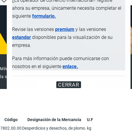
¿Es operador de comercio internacional? registre
ahora su empresa, únicamente necesita completar el
siguiente
formulario.
Revise las versiones
premium
y las versiones
estandar
disponibles para la visualización de su
empresa.
Para más información puede comunicarse con
ANUNCIAR EMPRESA
nosotros en el siguiente
enlace.
Miles de visitantes ya vieron este anuncio, tu empresa puede ser
la siguiente
CERRAR
ANUNCIAR
SUSCRIBIRSE
Código
Designación de la Mercancía
U.F
7802.00.00
Desperdicios y desechos, de plomo.
kg