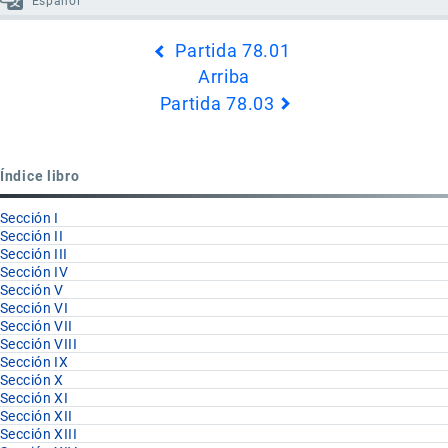
Español
Enlaces
Partida 78.01
transversales
Arriba
de
Partida 78.03
Book
para
Partida
Índice libro
78.02
Sección I
Sección II
Sección III
Sección IV
Sección V
Sección VI
Sección VII
Sección VIII
Sección IX
Sección X
Sección XI
Sección XII
Sección XIII