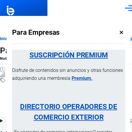
Pasar al contenido principal
Men
×
Para Empresas
Ruta
Inicio
Notas Explicativas del Sistema Armonizado
Sección XV
Cap
Partida 78.01
de
SUSCRIPCIÓN PREMIUM
Nota Explicativa
por
Importaciones …
, 21 Julio, 2024
navegación
2 MINUTOS
Disfrute de contenidos sin anuncios y otras funciones
1 VISTAS
adquiriendo una membresía
Premium.
Notas Explicativas
Clasificación Arancelaria
78.01 Plomo en bruto
DIRECTORIO OPERADORES DE
COMERCIO EXTERIOR
ÍNDICE DE CONTENIDOS