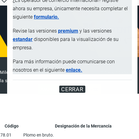
¿Es operador de comercio internacional? registre
ahora su empresa, únicamente necesita completar el
siguiente
formulario.
Revise las versiones
premium
y las versiones
estandar
disponibles para la visualización de su
empresa.
Para más información puede comunicarse con
ANUNCIAR EMPRESA
nosotros en el siguiente
enlace.
Miles de visitantes ya vieron este anuncio, tu empresa puede ser
la siguiente
CERRAR
ANUNCIAR
SUSCRIBIRSE
Código
Designación de la Mercancía
78.01
Plomo en bruto.