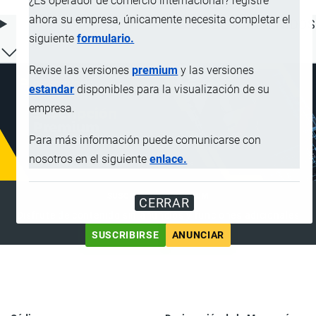
¿Es operador de comercio internacional? registre
ahora su empresa, únicamente necesita completar el
ÍNDICE DE CONTENIDOS
siguiente
formulario.
Revise las versiones
premium
y las versiones
estandar
disponibles para la visualización de su
empresa.
Para más información puede comunicarse con
nosotros en el siguiente
enlace.
SUSCRIPCIÓN PREMIUM
CERRAR
Disfrute de contenido sin anuncios y funciones adicionales
SUSCRIBIRSE
ANUNCIAR