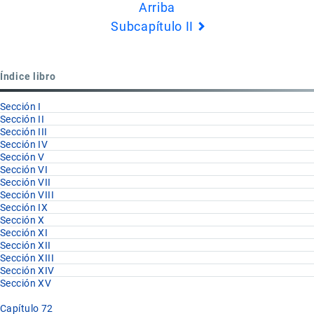
Arriba
de
Subcapítulo II
Book
para
Partida
Índice libro
72.05
Sección I
Sección II
Sección III
Sección IV
Sección V
Sección VI
Sección VII
Sección VIII
Sección IX
Sección X
Sección XI
Sección XII
Sección XIII
Sección XIV
Sección XV
Capítulo 72