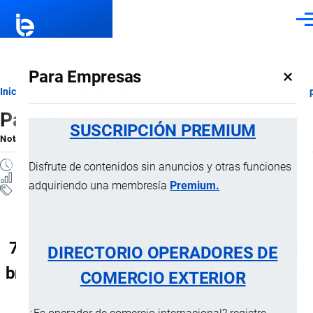
Pasar al contenido principal
Men
×
Para Empresas
Ruta
Inicio
Notas Explicativas del Sistema Armonizado
Sección XV
Cap
Partida 72.05
de
SUSCRIPCIÓN PREMIUM
Nota Explicativa
por
Importaciones …
, 20 Julio, 2024
navegación
3 MINUTOS
Disfrute de contenidos sin anuncios y otras funciones
4 VISTAS
adquiriendo una membresía
Premium.
Notas Explicativas
Clasificación Arancelaria
72.05 Granallas y polvo, de fundición en
DIRECTORIO OPERADORES DE
bruto, de fundición especular, de hierro o
COMERCIO EXTERIOR
acero