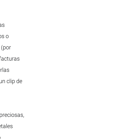
as
os o
 (por
facturas
rlas
n clip de
preciosas,
etales
o