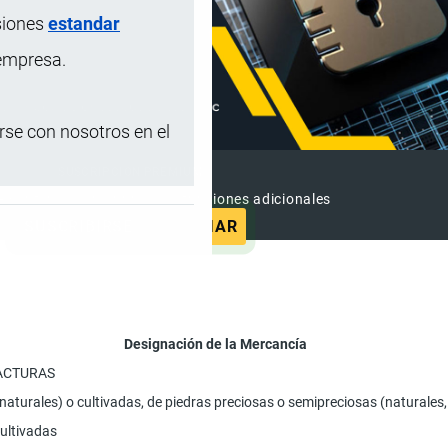
siones
estandar
 empresa.
se con nosotros en el
SUSCRIPCIÓN PREMIUM
e contenido sin anuncios y funciones adicionales
SUSCRIBIRSE
ANUNCIAR
Designación de la Mercancía
FACTURAS
aturales) o cultivadas, de piedras preciosas o semipreciosas (naturales, 
cultivadas