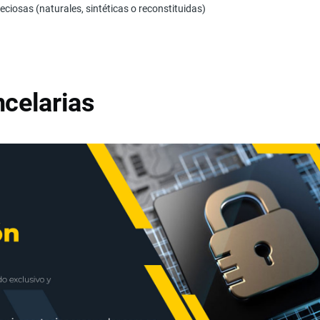
eciosas (naturales, sintéticas o reconstituidas)
celarias