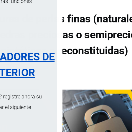
tras funciones
ras de perlas finas (natural
piedras preciosas o semiprec
 sintéticas o reconstituidas)
RADORES DE
TERIOR
DE CONTENIDOS
 registre ahora su
 el siguiente