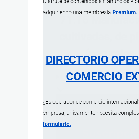
Disfrute de contenidos sin anuncios y o
adquiriendo una membresía
Premium.
71.16 Manufactu
cultivadas, de 
(naturales,
DIRECTORIO OPE
COMERCIO EX
ÍNDICE 
¿Es operador de comercio internacional?
empresa, únicamente necesita completar
formulario.