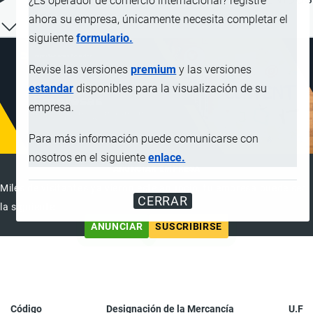
¿Es operador de comercio internacional? registre
ahora su empresa, únicamente necesita completar el
siguiente
formulario.
Revise las versiones
premium
y las versiones
estandar
disponibles para la visualización de su
empresa.
Para más información puede comunicarse con
nosotros en el siguiente
enlace.
ANUNCIAR EMPRESA
Miles de visitantes ya vieron este anuncio, tu empresa puede ser
CERRAR
la siguiente
ANUNCIAR
SUSCRIBIRSE
Código
Designación de la Mercancía
U.F