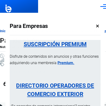
Pasar al contenido principal
Men
×
Para Empresas
Ruta
Inicio
Notas Explicativas del Sistema Armonizado
Sección XII
Cap
Partida 65.06
de
SUSCRIPCIÓN PREMIUM
Nota Explicativa
por
Importaciones …
, 20 Julio, 2024
navegación
1 MINUTO
Disfrute de contenidos sin anuncios y otras funciones
28 VISTAS
adquiriendo una membresía
Premium.
Notas Explicativas
Clasificación Arancelaria
65.06 Los demás sombreros y tocados,
DIRECTORIO OPERADORES DE
incluso guarnecidos
COMERCIO EXTERIOR
ÍNDICE DE CONTENIDOS