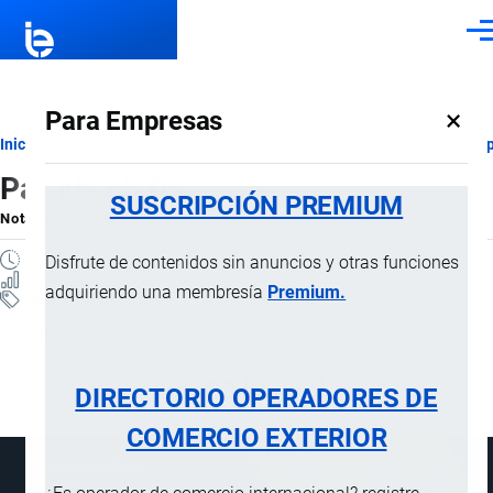
Pasar al contenido principal
Men
×
Para Empresas
Ruta
Inicio
Notas Explicativas del Sistema Armonizado
Sección XII
Cap
Partida 65.03
de
SUSCRIPCIÓN PREMIUM
Nota Explicativa
por
Importaciones …
, 20 Julio, 2024
navegación
1 MINUTO
Disfrute de contenidos sin anuncios y otras funciones
6 VISTAS
adquiriendo una membresía
Premium.
Notas Explicativas
Clasificación Arancelaria
65.03 [65.03]
DIRECTORIO OPERADORES DE
COMERCIO EXTERIOR