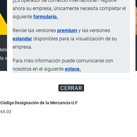
¿Es operador de comercio internacional? registre
ahora su empresa, únicamente necesita completar el
siguiente
formulario.
Revise las versiones
premium
y las versiones
estandar
disponibles para la visualización de su
ANUNCIAR EMPRESA
empresa.
Miles de visitantes ya vieron este anuncio, tu empresa puede ser
la siguiente
Para más información puede comunicarse con
ANUNCIAR
SUSCRIBIRSE
nosotros en el siguiente
enlace.
CERRAR
Código
Designación de la Mercancía
U.F
65.03