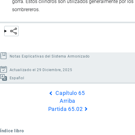
gorra. Estos cilindros son utilizados generalmente por los
sombrereros.
Notas Explicativas del Sistema Armonizado
Actualizado el 29 Diciembre, 2025
Español
Enlaces
Capítulo 65
transversales
Arriba
de
Partida 65.02
Book
para
Partida
Índice libro
65.01