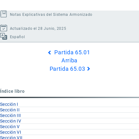
Notas Explicativas del Sistema Armonizado
Actualizado el 28 Junio, 2025
Español
Enlaces
Partida 65.01
transversales
Arriba
de
Partida 65.03
Book
para
Partida
Índice libro
65.02
Sección I
Sección II
Sección III
Sección IV
Sección V
Sección VI
Sección VII